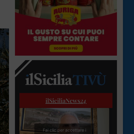
ilSiciliaNews
24
Fai clic per accettare i