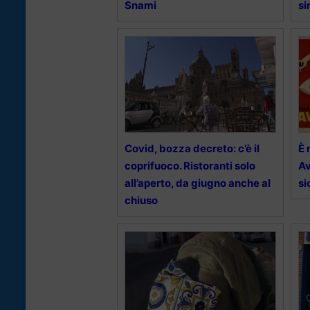
Snami
s
Covid, bozza decreto: c’è il
È 
coprifuoco. Ristoranti solo
Av
all’aperto, da giugno anche al
si
chiuso