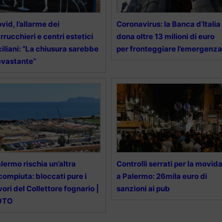
vid, l’allarme dei
Coronavirus: la Banca d’Italia
rrucchieri e centri estetici
dona oltre 13 milioni di euro
ciliani: “La chiusura sarebbe
per fronteggiare l’emergenza
vastante”
lermo rischia un’altra
Controlli serrati per la movid
compiuta: bloccati pure i
a Palermo: 26mila euro di
vori del Collettore fognario |
sanzioni ai pub
OTO