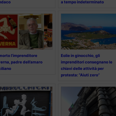
indaco
a tempo indeterminato
morto l’imprenditore
Eolie in ginocchio, gli
erna, padre dell’amaro
imprenditori consegnano le
ciliano
chiavi delle attività per
protesta: “Aiuti zero”