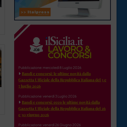
Pubblicazione: mercoledì 8 Luglio 2026
Bandi e concorsi: le ultime novità dalla
Gazzetta Ufficiale della Repubblica Italiana del 3 e
7 luglio 2026
a
Pubblicazione: venerdì 3 Luglio 2026
Bandi e concorsi: ecco le ultime novità dalla
Gazzetta Ufficiale della Repubblica Italiana del 26
e 30 giugno 2026
Pubblicazione: venerdì 26 Giugno 2026