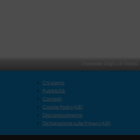
Ospedale Giglio di Cefalù
Chi siamo
Pubblicità
Contatti
Cookie Policy (UE)
Disconoscimento
Dichiarazione sulla Privacy (UE)