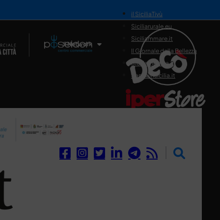
il SiciliaTivù
Siciliarurale.eu
Siciliammare.it
Il Network
Il Giornale della Bellezza
Siciliamedica.it
Sanitainsicilia.it