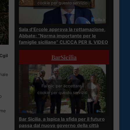
cookie per questo servizio
Sala d’Ercole approva la rottamazione,
Abbate: “Norma importante per le
famiglie siciliane” CLICCA PER IL VIDEO
Cgil
BarSicilia
onale
Fai clic per accettare i
cookie per questo servizio
o
ime
Bar Sicilia, a Ispica la sfida per il futuro
passa dal nuovo governo della città