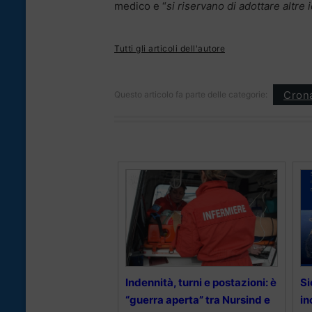
medico e “
si riservano di adottare altre 
Tutti gli articoli dell'autore
Cron
Questo articolo fa parte delle categorie:
Indennità, turni e postazioni: è
Si
“guerra aperta” tra Nursind e
in