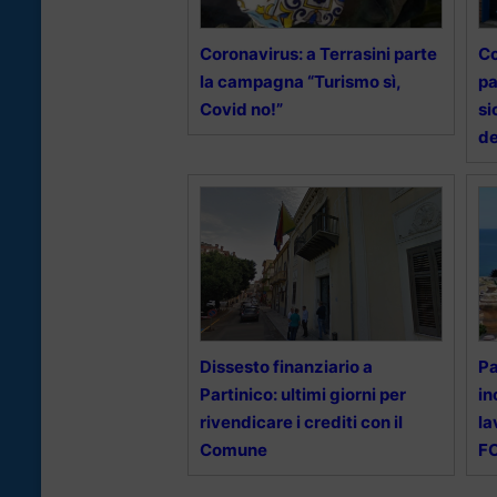
Coronavirus: a Terrasini parte
Co
la campagna “Turismo sì,
pa
Covid no!”
si
de
Dissesto finanziario a
Pa
Partinico: ultimi giorni per
in
rivendicare i crediti con il
la
Comune
F