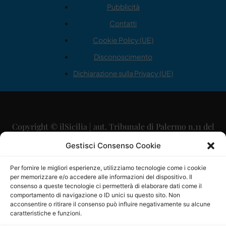
Pubblicità
Contatti
Cookie Policy (UE)
Disconoscimento
Dichiarazione sulla Privacy (UE)
Copyright © ilSicilia | aut. Tribunale di Palermo n.11 del
29/09/2015
Gestisci Consenso Cookie
Editore: Mercurio Comunicazione Soc. Coop. A.R.L.
Per fornire le migliori esperienze, utilizziamo tecnologie come i cookie
per memorizzare e/o accedere alle informazioni del dispositivo. Il
Direttore Editoriale: Maurizio Scaglione
consenso a queste tecnologie ci permetterà di elaborare dati come il
comportamento di navigazione o ID unici su questo sito. Non
Direttore Responsabile: Maria Calabrese
acconsentire o ritirare il consenso può influire negativamente su alcune
caratteristiche e funzioni.