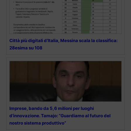
Città più digitali d’Italia, Messina scala la classifica:
28esima su 108
Imprese, bando da 5,6 milioni per luoghi
d’innovazione. Tamajo: “Guardiamo al futuro del
nostro sistema produttivo”