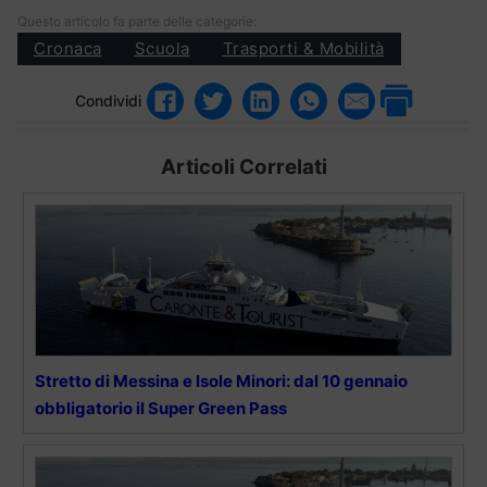
Questo articolo fa parte delle categorie:
Cronaca
Scuola
Trasporti & Mobilità
Condividi
Articoli Correlati
Stretto di Messina e Isole Minori: dal 10 gennaio
obbligatorio il Super Green Pass