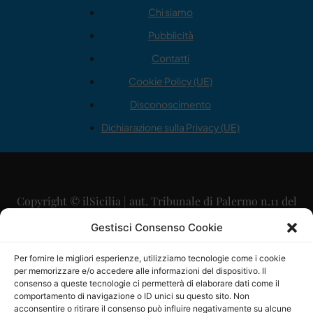
Chi siamo
Pubblicità
Contatti
Cookie Policy (UE)
Disconoscimento
Dichiarazione sulla Privacy (UE)
Copyright © ilSicilia | aut. Tribunale di Palermo n.11 del
29/09/2015
Gestisci Consenso Cookie
Editore: Mercurio Comunicazione Soc. Coop. A.R.L.
Per fornire le migliori esperienze, utilizziamo tecnologie come i cookie
per memorizzare e/o accedere alle informazioni del dispositivo. Il
Direttore Editoriale: Maurizio Scaglione
consenso a queste tecnologie ci permetterà di elaborare dati come il
comportamento di navigazione o ID unici su questo sito. Non
Direttore Responsabile: Maria Calabrese
acconsentire o ritirare il consenso può influire negativamente su alcune