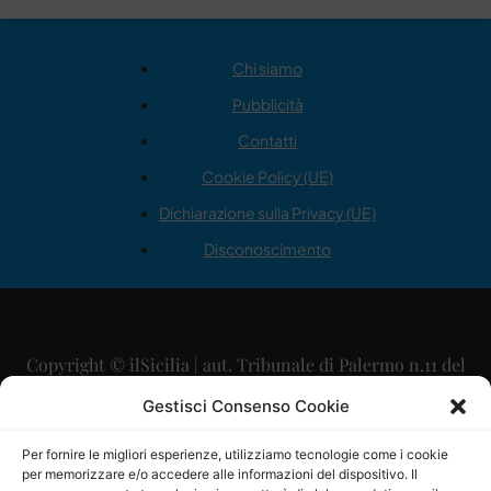
Chi siamo
Pubblicità
Contatti
Cookie Policy (UE)
Dichiarazione sulla Privacy (UE)
Disconoscimento
Copyright © ilSicilia | aut. Tribunale di Palermo n.11 del
29/09/2015
Gestisci Consenso Cookie
Editore: Mercurio Comunicazione Soc. Coop. A.R.L.
Per fornire le migliori esperienze, utilizziamo tecnologie come i cookie
per memorizzare e/o accedere alle informazioni del dispositivo. Il
Direttore Editoriale: Maurizio Scaglione