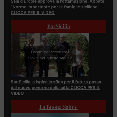
Sala d’Ercole approva la rottamazione, Abbate:
“Norma importante per le famiglie siciliane”
CLICCA PER IL VIDEO
BarSicilia
Fai clic per accettare i
cookie per questo servizio
Bar Sicilia, a Ispica la sfida per il futuro passa
dal nuovo governo della città CLICCA PER IL
VIDEO
La Buona Salute