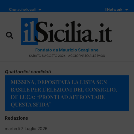
Cronache locali
Il Network
Fondato da Maurizio Scaglione
SABATO 8 AGOSTO 2026 - AGGIORNATO ALLE 19:00
Quattordici candidati
MESSINA, DEPOSITATA LA LISTA SCN
BASILE PER L’ELEZIONI DEL CONSIGLIO.
DE LUCA: “PRONTI AD AFFRONTARE
QUESTA SFIDA”
Redazione
martedì 7 Luglio 2026