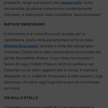
proposito, tengo a precisare che
nessun veto
, come
risulterebbe da alcune indiscrezioni evidentemente
infondate, è stato posto dalla cosiddetta “area Genovese
”
MATILDE SIRACUSANO
Il riferimento è al nome finora più quotato per la
candidatura, quello della parlamentare di Forza Italia
Matilde Siracusano
, lanciata in pista dal capogruppo
Tommaso Calderone e dalla coordinatrice provinciale del
partito Bernadette Grasso. Il suo nome ha riscosso il
favore di Lega, Fratelli d’Italia e centristi sebbene nel
frattempo se ne siano aggiunti altri in corsa. A mancare
all’appello sul sì a Matilde Siracusano è stato proprio Luigi
Genovese che però oggi nega che la sua sia una frenata
sul nome.
VIA DALLO STALLO
“
Considero alcuni tra i profili di cui si parla e legge in