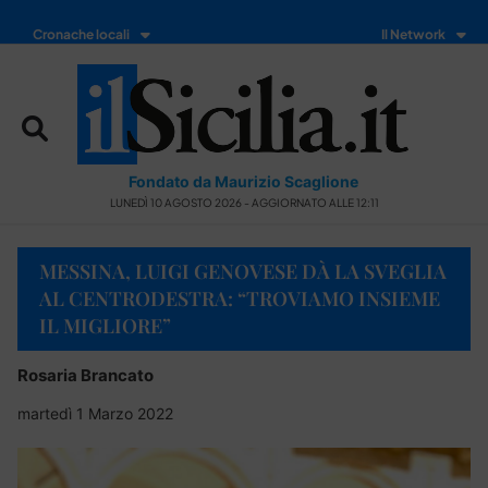
Cronache locali
Il Network
Fondato da Maurizio Scaglione
LUNEDÌ 10 AGOSTO 2026 - AGGIORNATO ALLE 12:11
MESSINA, LUIGI GENOVESE DÀ LA SVEGLIA
AL CENTRODESTRA: “TROVIAMO INSIEME
IL MIGLIORE”
Rosaria Brancato
martedì 1 Marzo 2022