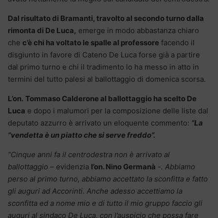
Dal risultato di Bramanti, travolto al secondo turno dalla
rimonta di De Luca,
emerge in modo abbastanza chiaro
che
c’è chi ha voltato le spalle al professore
facendo il
disgiunto in favore di Cateno De Luca forse già a partire
dal primo turno e chi il tradimento lo ha messo in atto in
termini del tutto palesi al ballottaggio di domenica scorsa.
L’on.
Tommaso Calderone al ballottaggio ha scelto De
Luca
e dopo i malumori per la composizione delle liste dal
deputato azzurro è arrivato un eloquente commento:
“La
“vendetta è un piatto che si serve freddo”.
“Cinque anni fa il centrodestra non è arrivato al
ballottaggio –
evidenzia
l’on. Nino Germanà
-. Abbiamo
perso al primo turno, abbiamo accettato la sconfitta e fatto
gli auguri ad Accorinti. Anche adesso accettiamo la
sconfitta ed a nome mio e di tutto il mio gruppo faccio gli
auguri al sindaco De Luca, con l’auspicio che possa fare