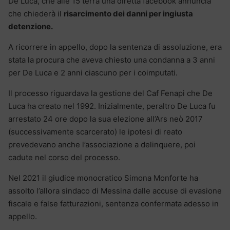
De Luca, che alle 15 terrà una diretta facebook annuncia
che chiederà il
risarcimento dei danni per ingiusta
detenzione.
A ricorrere in appello, dopo la sentenza di assoluzione, era
stata la procura che aveva chiesto una condanna a 3 anni
per De Luca e 2 anni ciascuno per i coimputati.
Il processo riguardava la gestione del Caf Fenapi che De
Luca ha creato nel 1992. Inizialmente, peraltro De Luca fu
arrestato 24 ore dopo la sua elezione all’Ars neò 2017
(successivamente scarcerato) le ipotesi di reato
prevedevano anche l’associazione a delinquere, poi
cadute nel corso del processo.
Nel 2021 il giudice monocratico Simona Monforte ha
assolto l’allora sindaco di Messina dalle accuse di evasione
fiscale e false fatturazioni, sentenza confermata adesso in
appello.