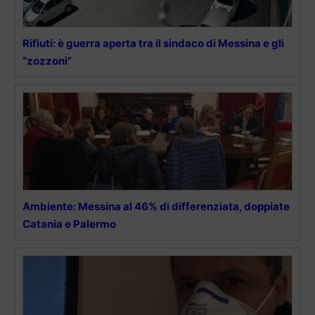
Rifiuti: è guerra aperta tra il sindaco di Messina e gli
“zozzoni”
Ambiente: Messina al 46% di differenziata, doppiate
Catania e Palermo