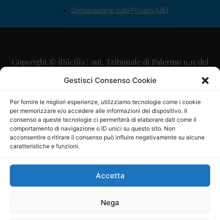
Dichiarazione sulla Privacy (UE)
Copyright © ilSicilia | aut. Tribunale di Palermo n.11 del
29/09/2015
Gestisci Consenso Cookie
Editore: Mercurio Comunicazione Soc. Coop. A.R.L.
Per fornire le migliori esperienze, utilizziamo tecnologie come i cookie
per memorizzare e/o accedere alle informazioni del dispositivo. Il
Direttore Editoriale: Maurizio Scaglione
consenso a queste tecnologie ci permetterà di elaborare dati come il
comportamento di navigazione o ID unici su questo sito. Non
Direttore Responsabile: Maria Calabrese
acconsentire o ritirare il consenso può influire negativamente su alcune
caratteristiche e funzioni.
p.zza Sant’Oliva, 9 – 90141 – Palermo – 091335557
P.IVA: 06334930820
Accetta
Mercurio Comunicazione Società Cooperativa a r.l. è
iscritta al Registro degli Operatori di Comunicazione al
Nega
numero 26988