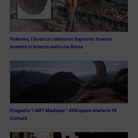
Palermo, i lavori al collettore fognario: trovate
monete in bronzo sotto via Roma
Progetto “I ART Madonie”: 400 opere d’arte in 18
Comuni