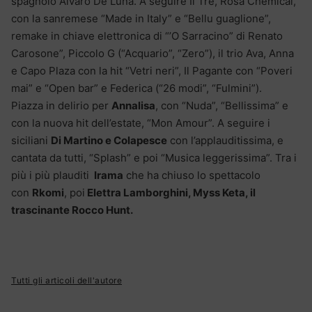
spagnolo Alvaro De Luna. A seguire Il Tre, Rosa Chemical,
con la sanremese “Made in Italy” e “Bellu guaglione”,
remake in chiave elettronica di “’O Sarracino” di Renato
Carosone”, Piccolo G (“Acquario”, “Zero”), il trio Ava, Anna
e Capo Plaza con la hit “Vetri neri”, Il Pagante con “Poveri
mai” e “Open bar” e Federica (“26 modi”, “Fulmini”).
Piazza in delirio per
Annalisa
, con “Nuda”, “Bellissima” e
con la nuova hit dell’estate, “Mon Amour”. A seguire i
siciliani
Di Martino e Colapesce
con l’applauditissima, e
cantata da tutti, “Splash” e poi “Musica leggerissima”. Tra i
più i più plauditi
Irama
che ha chiuso lo spettacolo
con
Rkomi
, poi
Elettra Lamborghini, Myss Keta, il
trascinante Rocco Hunt.
Tutti gli articoli dell'autore