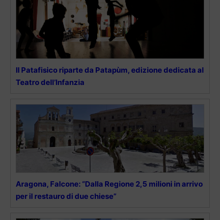
Il Patafisico riparte da Patapùm, edizione dedicata al
Teatro dell’Infanzia
Aragona, Falcone: “Dalla Regione 2,5 milioni in arrivo
per il restauro di due chiese”