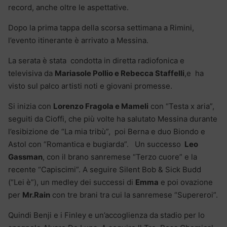
record, anche oltre le aspettative.
Dopo la prima tappa della scorsa settimana a Rimini,
l’evento itinerante è arrivato a Messina.
La serata è stata condotta in diretta radiofonica e
televisiva da
Mariasole Pollio e Rebecca Staffelli
,e ha
visto sul palco artisti noti e giovani promesse.
Si inizia con
Lorenzo Fragola e Mameli
con “Testa x aria”,
seguiti da Cioffi, che più volte ha salutato Messina durante
l’esibizione de “La mia tribù”, poi Berna e duo Biondo e
Astol con “Romantica e bugiarda”. Un successo
Leo
Gassman
, con il brano sanremese “Terzo cuore” e la
recente “Capiscimi”. A seguire Silent Bob & Sick Budd
(“Lei è”), un medley dei successi di
Emma
e poi ovazione
per
Mr.Rain
con tre brani tra cui la sanremese “Supereroi”.
Quindi Benji e i Finley e un’accoglienza da stadio per lo