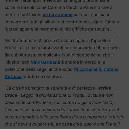
ma nel frattempo i meloniani si tengono pronti sia a
correre da soli come Carolina Varchi a Palermo che a
mettere sul tavolo
un terzo nome
sul quale possano
convergere tutti gli alleati del centrodestra. Quest’ultima
ipotesi appare al momento la più difficile da seguire.
Nel frattempo è Maurizio Croce a cogliere l’appello di
Fratelli d’Italia e a farsi avanti per condividere il percorso
fin qui piuttosto complicato. Non dimentichiamo che il
“duello” con
Nino Germanà
è ancora in corso e la
posizione della Lega, anche dopo
l’incursione di Cateno
De Luca
, è tutta da decifrare.
“
La città ha bisogno di serenità e di certezze-
scrive
Croce
– Leggo la dichiarazione di Fratelli d’Italia e non
posso che condividere, così come ho già evidenziato,
l’auspicio ad una coesione dell’intero centrodestra. In tal
senso, considerate le peculiarità della campagna elettorale
che si deve svolgere nella nostra città, spero che Fratelli