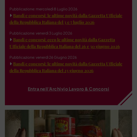
Pubblicazione: mercoledì 8 Luglio 2026
Bandi e concorsi: le ultime novità dalla Gazzetta Ufficiale
della Repubblica Italiana del 3 e 7 luglio 2026
Pubblicazione: venerdì 3 Luglio 2026
Bandi e concorsi: ecco le ultime novità dalla Gazzetta
Ufficiale della Repubblica Italiana del 26 e 30 giugno 2026
Pubblicazione: venerdì 26 Giugno 2026
Bandi e concorsi: le ultime novità dalla Gazzetta Ufficiale
della Repubblica Italiana del 23 giugno 2026
Entra nell'Archivio Lavoro & Concorsi