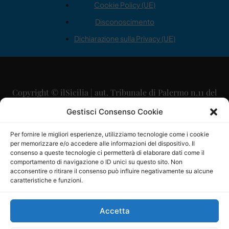
Cookie Policy (UE)
Disconoscimento
Dichiarazione sulla Privacy (UE)
Copyright © ilSicilia | aut. Tribunale di Palermo n.11 del
29/09/2015
Gestisci Consenso Cookie
Editore: Mercurio Comunicazione Soc. Coop. A.R.L.
Per fornire le migliori esperienze, utilizziamo tecnologie come i cookie
per memorizzare e/o accedere alle informazioni del dispositivo. Il
Direttore Editoriale: Maurizio Scaglione
consenso a queste tecnologie ci permetterà di elaborare dati come il
comportamento di navigazione o ID unici su questo sito. Non
Direttore Responsabile: Maria Calabrese
acconsentire o ritirare il consenso può influire negativamente su alcune
caratteristiche e funzioni.
p.zza Sant’Oliva, 9 – 90141 – Palermo – 091335557
P.IVA: 06334930820
Accetta
Mercurio Comunicazione Società Cooperativa a r.l. è