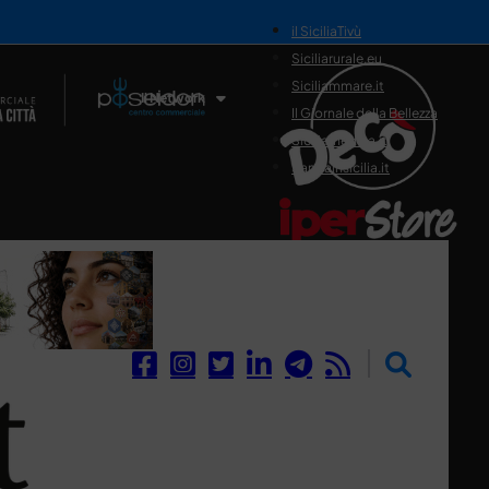
il SiciliaTivù
Siciliarurale.eu
Siciliammare.it
Il Network
Il Giornale della Bellezza
Siciliamedica.it
Sanitainsicilia.it