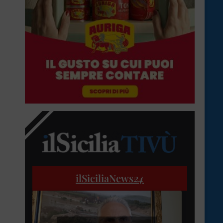
ilSiciliaNews
24