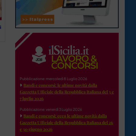
i
Pubblicazione: mercoledì 8 Luglio 2026
Bandi e concorsi: le ultime novità dalla
Gazzetta Ufficiale della Repubblica Italiana del 3 e
7 luglio 2026
Pubblicazione: venerdì 3 Luglio 2026
Bandi e concorsi: ecco le ultime novità dalla
Gazzetta Ufficiale della Repubblica Italiana del 26
e 30 giugno 2026