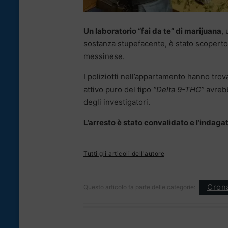
Un laboratorio “fai da te” di marijuana
,
sostanza stupefacente, è stato scoperto d
messinese.
I poliziotti nell’appartamento hanno trov
attivo puro del tipo
“Delta 9-THC”
avrebb
degli investigatori.
L’arresto è stato convalidato e l’indagato
Tutti gli articoli dell'autore
Cron
Questo articolo fa parte delle categorie: