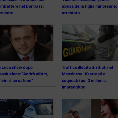
mbattere nel Donbass:
abusa della figlia minorenne:
restato
arrestato
e Luca show dopo
Traffico illecito di rifiuti nel
assoluzione: “Andrò all’Ars,
Messinese: 10 arresti e
lvini è un cafone”
sequestri per 2 milioni a
imprenditori