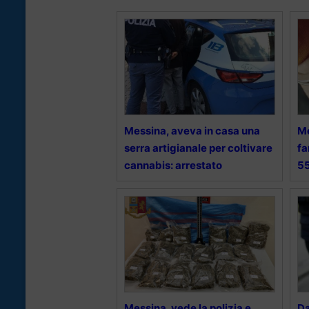
Messina, aveva in casa una
Me
serra artigianale per coltivare
fa
cannabis: arrestato
55
Messina, vede la polizia e
Da