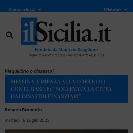
Cronache locali
Il Network
Fondato da Maurizio Scaglione
SABATO 8 AGOSTO 2026 - AGGIORNATO ALLE 12:53
Riequilibrio o dissesto?
MESSINA, UDIENZA ALLA CORTE DEI
CONTI. BASILE: ” SOLLEVATA LA CITTÀ
DAI DISASTRI FINANZIARI”
Rosaria Brancato
martedì 18 Luglio 2023