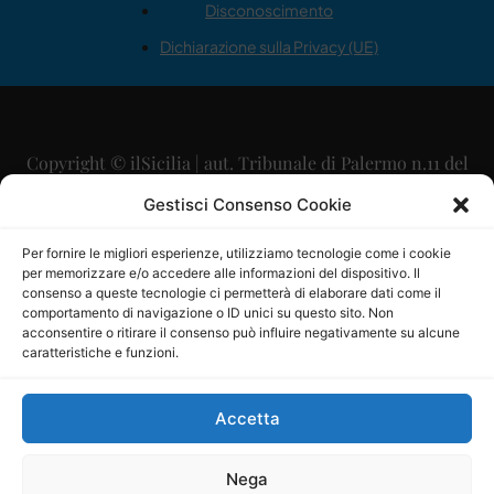
Disconoscimento
Dichiarazione sulla Privacy (UE)
Copyright © ilSicilia | aut. Tribunale di Palermo n.11 del
29/09/2015
Gestisci Consenso Cookie
Editore: Mercurio Comunicazione Soc. Coop. A.R.L.
Per fornire le migliori esperienze, utilizziamo tecnologie come i cookie
per memorizzare e/o accedere alle informazioni del dispositivo. Il
Direttore Editoriale: Maurizio Scaglione
consenso a queste tecnologie ci permetterà di elaborare dati come il
comportamento di navigazione o ID unici su questo sito. Non
Direttore Responsabile: Maria Calabrese
acconsentire o ritirare il consenso può influire negativamente su alcune
caratteristiche e funzioni.
p.zza Sant’Oliva, 9 – 90141 – Palermo – 091335557
P.IVA: 06334930820
Accetta
Mercurio Comunicazione Società Cooperativa a r.l. è
iscritta al Registro degli Operatori di Comunicazione al
Nega