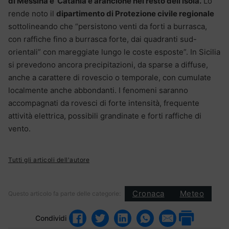
di Messina e Catania e arancione nel resto dell’isola.
Lo
rende noto il
dipartimento di Protezione civile regionale
sottolineando che “persistono venti da forti a burrasca,
con raffiche fino a burrasca forte, dai quadranti sud-
orientali” con mareggiate lungo le coste esposte”. In Sicilia
si prevedono ancora precipitazioni, da sparse a diffuse,
anche a carattere di rovescio o temporale, con cumulate
localmente anche abbondanti. I fenomeni saranno
accompagnati da rovesci di forte intensità, frequente
attività elettrica, possibili grandinate e forti raffiche di
vento.
Tutti gli articoli dell'autore
Cronaca
Meteo
Questo articolo fa parte delle categorie:
Condividi