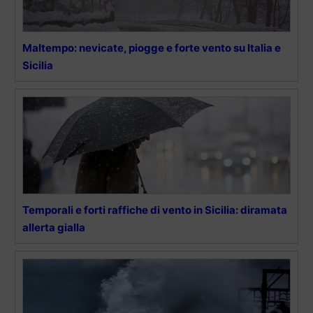
Maltempo: nevicate, piogge e forte vento su Italia e
Sicilia
Temporali e forti raffiche di vento in Sicilia: diramata
allerta gialla