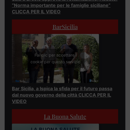
“Norma importante per le famiglie siciliane”
CLICCA PER IL VIDEO
BarSicilia
Fai clic per accettare i
cookie per questo servizio
Bar Sicilia, a Ispica la sfida per il futuro passa
dal nuovo governo della città CLICCA PER IL
VIDEO
La Buona Salute