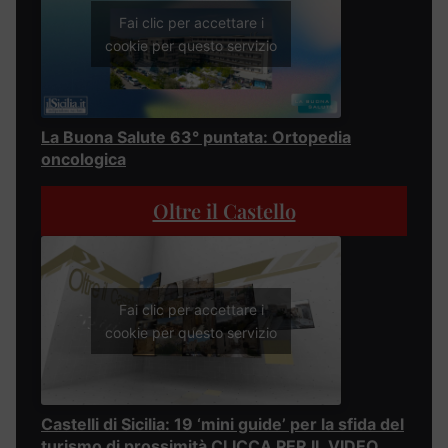
Fai clic per accettare i
cookie per questo servizio
La Buona Salute 63° puntata: Ortopedia
oncologica
Oltre il Castello
Fai clic per accettare i
cookie per questo servizio
Castelli di Sicilia: 19 ‘mini guide’ per la sfida del
turismo di prossimità CLICCA PER IL VIDEO