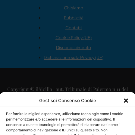
Chi siamo
Pubblicità
Contatti
Cookie Policy (UE)
Disconoscimento
Dichiarazione sulla Privacy (UE)
Copyright © ilSicilia | aut. Tribunale di Palermo n.11 del
29/09/2015
Gestisci Consenso Cookie
Editore: Mercurio Comunicazione Soc. Coop. A.R.L.
Per fornire le migliori esperienze, utilizziamo tecnologie come i cookie
per memorizzare e/o accedere alle informazioni del dispositivo. Il
Direttore Editoriale: Maurizio Scaglione
consenso a queste tecnologie ci permetterà di elaborare dati come il
comportamento di navigazione o ID unici su questo sito. Non