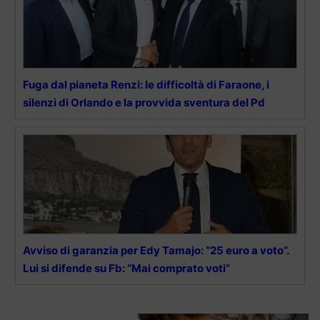
Fuga dal pianeta Renzi: le difficoltà di Faraone, i
silenzi di Orlando e la provvida sventura del Pd
Avviso di garanzia per Edy Tamajo: “25 euro a voto”.
Lui si difende su Fb: “Mai comprato voti”