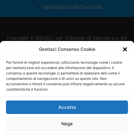
Dichiarazione sulla Privacy (UE)
Copyright © ilSicilia | aut. Tribunale di Palermo n.11 del
29/09/2015
Gestisci Consenso Cookie
Editore: Mercurio Comunicazione Soc. Coop. A.R.L.
Per fornire le migliori esperienze, utilizziamo tecnologie come i cookie
per memorizzare e/o accedere alle informazioni del dispositivo. Il
Direttore Editoriale: Maurizio Scaglione
consenso a queste tecnologie ci permetterà di elaborare dati come il
comportamento di navigazione o ID unici su questo sito. Non
Direttore Responsabile: Maria Calabrese
acconsentire o ritirare il consenso può influire negativamente su alcune
caratteristiche e funzioni.
p.zza Sant’Oliva, 9 – 90141 – Palermo – 091335557
P.IVA: 06334930820
Accetta
Mercurio Comunicazione Società Cooperativa a r.l. è
iscritta al Registro degli Operatori di Comunicazione al
Nega
numero 26988