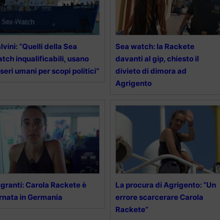
lvini: “Quelli della Sea
Sea watch: la Rackete
tch inqualificabili, usano
davanti al gip, chiesto il
seri umani per scopi politici”
divieto di dimora ad
Agrigento
granti: Carola Rackete è
La procura di Agrigento: “Un
rnata in Germania
errore scarcerare Carola
Rackete”