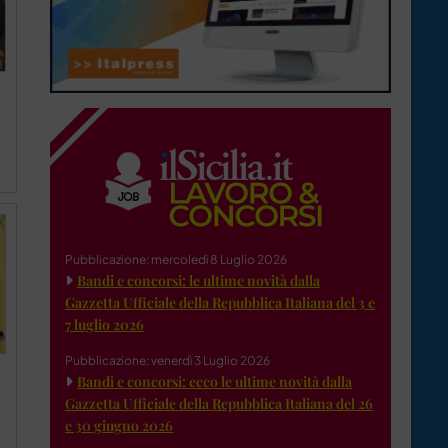
Pubblicazione: mercoledì 8 Luglio 2026
Bandi e concorsi: le ultime novità dalla
Gazzetta Ufficiale della Repubblica Italiana del 3 e
7 luglio 2026
Pubblicazione: venerdì 3 Luglio 2026
Bandi e concorsi: ecco le ultime novità dalla
Gazzetta Ufficiale della Repubblica Italiana del 26
e 30 giugno 2026