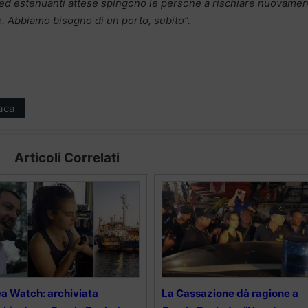
 ed estenuanti attese spingono le persone a rischiare nuovame
re. Abbiamo bisogno di un porto, subito”.
aca
Articoli Correlati
a Watch: archiviata
La Cassazione dà ragione a