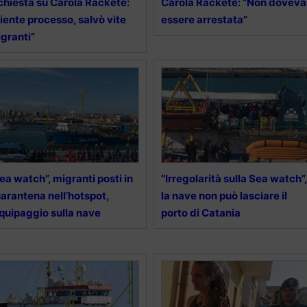
chiesta su Carola Rackete:
Carola Rackete: “Non doveva
iente processo, salvò vite
essere arrestata”
granti”
ea watch”, migranti posti in
“Irregolarità sulla Sea watch”,
arantena nell’hotspot,
la nave non può lasciare il
equipaggio sulla nave
porto di Catania