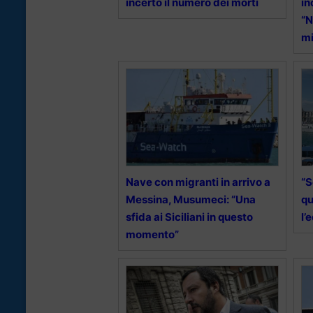
incerto il numero dei morti
in
“N
mi
Nave con migranti in arrivo a
“S
Messina, Musumeci: “Una
qu
sfida ai Siciliani in questo
l’
momento”