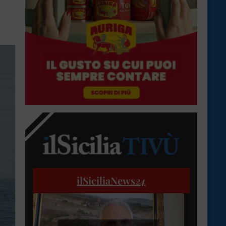
ilSiciliaNews
24