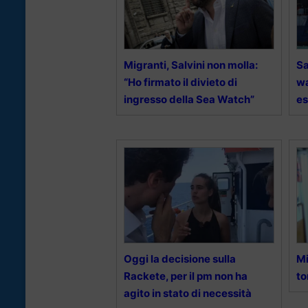
Migranti, Salvini non molla:
Sa
“Ho firmato il divieto di
wa
ingresso della Sea Watch”
es
Oggi la decisione sulla
Mi
Rackete, per il pm non ha
to
agito in stato di necessità