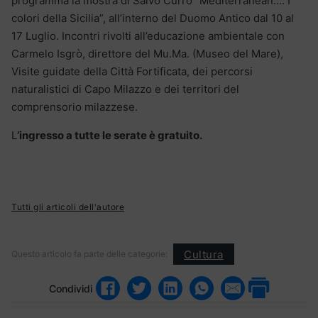
programma la mostra di Salvo Currò “Mediterranean…. I
colori della Sicilia”, all’interno del Duomo Antico dal 10 al
17 Luglio. Incontri rivolti all’educazione ambientale con
Carmelo Isgrò, direttore del Mu.Ma. (Museo del Mare),
Visite guidate della Città Fortificata, dei percorsi
naturalistici di Capo Milazzo e dei territori del
comprensorio milazzese.
L
’ingresso a tutte le serate è gratuito.
Tutti gli articoli dell'autore
Cultura
Questo articolo fa parte delle categorie:
Condividi