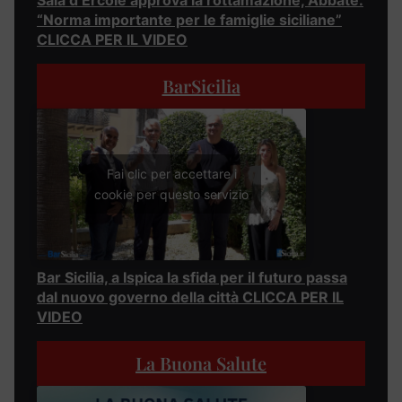
“Norma importante per le famiglie siciliane”
CLICCA PER IL VIDEO
BarSicilia
Fai clic per accettare i
cookie per questo servizio
Bar Sicilia, a Ispica la sfida per il futuro passa
dal nuovo governo della città CLICCA PER IL
VIDEO
La Buona Salute