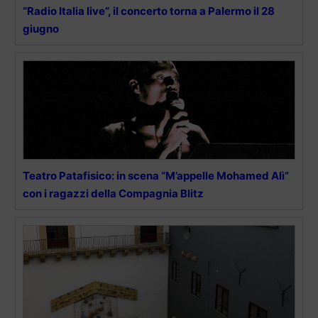
“Radio Italia live”, il concerto torna a Palermo il 28
giugno
Teatro Patafisico: in scena “M’appelle Mohamed Alì”
con i ragazzi della Compagnia Blitz