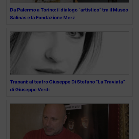
Da Palermo a Torino: il dialogo “artistico” tra il Museo
Salinas e la Fondazione Merz
Trapani: al teatro Giuseppe Di Stefano “La Traviata”
di Giuseppe Verdi