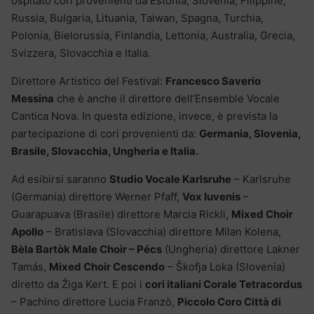
ospitato cori provenienti da Estonia, Slovenia, Filippine,
Russia, Bulgaria, Lituania, Taiwan, Spagna, Turchia,
Polonia, Bielorussia, Finlandia, Lettonia, Australia, Grecia,
Svizzera, Slovacchia e Italia.
Direttore Artistico del Festival:
Francesco Saverio
Messina
che è anche il direttore dell’Ensemble Vocale
Cantica Nova. In questa edizione, invece, è prevista la
partecipazione di cori provenienti da:
Germania, Slovenia,
Brasile, Slovacchia, Ungheria e Italia.
Ad esibirsi saranno
Studio Vocale Karlsruhe
– Karlsruhe
(Germania) direttore Werner Pfaff,
Vox Iuvenis
–
Guarapuava (Brasile) direttore Marcia Rickli,
Mixed Choir
Apollo
– Bratislava (Slovacchia) direttore Milan Kolena,
Bèla Bartòk Male Choir – Pécs
(Ungheria) direttore Lakner
Tamás,
Mixed Choir Cescendo
– Škofja Loka (Slovenia)
diretto da Žiga Kert. E poi i
cori italiani Corale Tetracordus
– Pachino direttore Lucia Franzò,
Piccolo Coro Città di