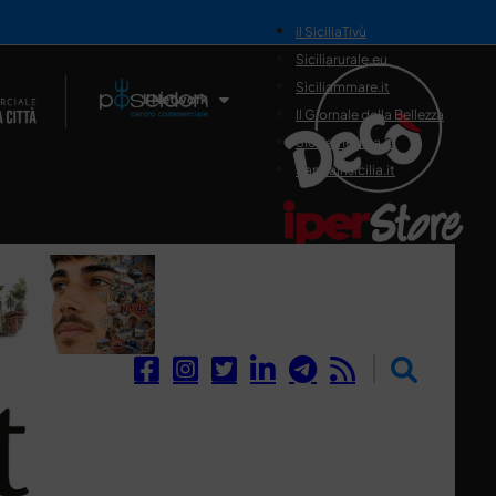
il SiciliaTivù
Siciliarurale.eu
Siciliammare.it
Il Network
Il Giornale della Bellezza
Siciliamedica.it
Sanitainsicilia.it