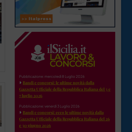
Pubblicazione: mercoledì 8 Luglio 2026
Bandi e concorsi: le ultime novità dalla
Gazzetta Ufficiale della Repubblica Italiana del 3 e
7 luglio 2026
Pubblicazione: venerdì 3 Luglio 2026
Bandi e concorsi: ecco le ultime novità dalla
Gazzetta Ufficiale della Repubblica Italiana del 26
e 30 giugno 2026