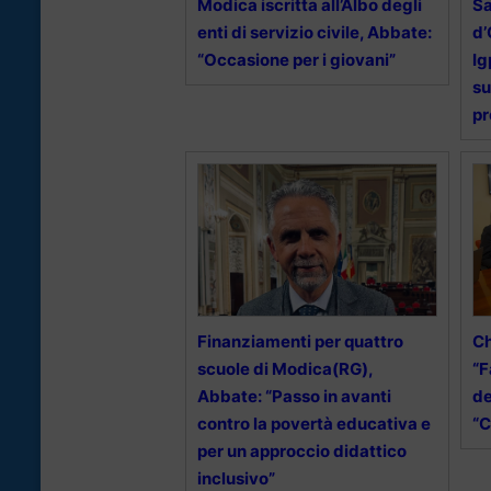
Modica iscritta all’Albo degli
Sa
enti di servizio civile, Abbate:
d’
“Occasione per i giovani”
Ig
su
pr
Finanziamenti per quattro
C
scuole di Modica(RG),
“F
Abbate: “Passo in avanti
de
contro la povertà educativa e
“C
per un approccio didattico
inclusivo”