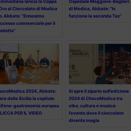
mmontana lancia la Coppa
Ospedale Maggiore-Baglieri
Oro al Cioccolato di Modica
di Modica, Abbate: “In
p. Abbate: “Ennesimo
funzione la seconda Tac”
ccesso commerciale per il
odotto”
hocoModica 2024, Abbate:
Si apre il sipario sull’edizione
are della Sicilia la capitale
2024 di ChocoModica tra
ll’eno-gastronomia europea
cibo, cultura e musica:
LICCA PER IL VIDEO
l’evento dove il cioccolato
diventa magia