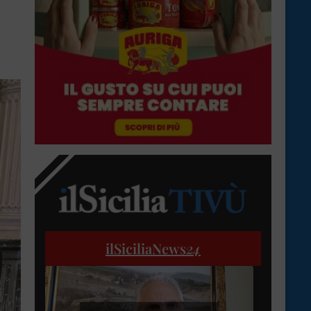
ilSiciliaNews
24