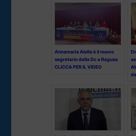
Annamaria Aiello è il nuovo
Dc
segretario della Dc a Ragusa
se
CLICCA PER IL VIDEO
Ab
de