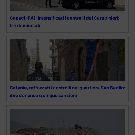
Capaci (PA), intensificati i controlli dei Carabinieri:
tre denunciati
Catania, rafforzati i controlli nel quartiere San Berillo:
due denunce e cinque sanzioni