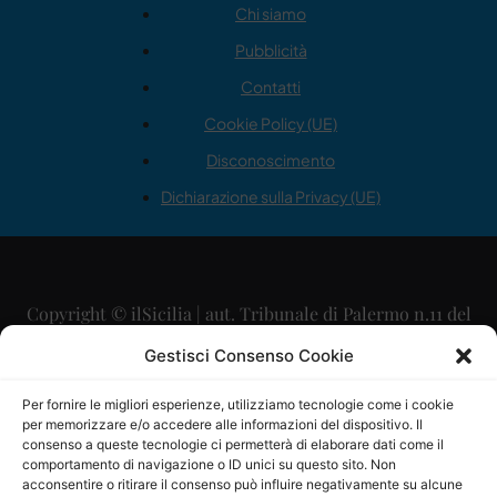
Chi siamo
Pubblicità
Contatti
Cookie Policy (UE)
Disconoscimento
Dichiarazione sulla Privacy (UE)
Copyright © ilSicilia | aut. Tribunale di Palermo n.11 del
29/09/2015
Gestisci Consenso Cookie
Editore: Mercurio Comunicazione Soc. Coop. A.R.L.
Per fornire le migliori esperienze, utilizziamo tecnologie come i cookie
per memorizzare e/o accedere alle informazioni del dispositivo. Il
Direttore Editoriale: Maurizio Scaglione
consenso a queste tecnologie ci permetterà di elaborare dati come il
comportamento di navigazione o ID unici su questo sito. Non
Direttore Responsabile: Maria Calabrese
acconsentire o ritirare il consenso può influire negativamente su alcune