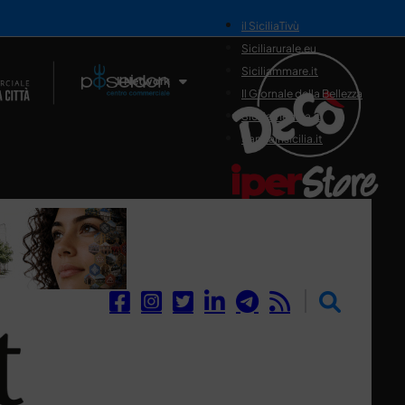
il SiciliaTivù
Siciliarurale.eu
Siciliammare.it
Il Network
Il Giornale della Bellezza
Siciliamedica.it
Sanitainsicilia.it