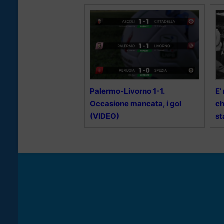
Palermo-Livorno 1-1.
E’
Occasione mancata, i gol
ch
(VIDEO)
st