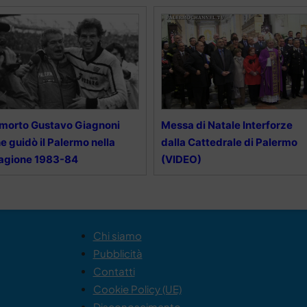
 morto Gustavo Giagnoni
Messa di Natale Interforze
e guidò il Palermo nella
dalla Cattedrale di Palermo
agione 1983-84
(VIDEO)
Chi siamo
Pubblicità
Contatti
Cookie Policy (UE)
Disconoscimento