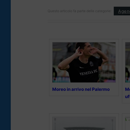
Agen
Questo articolo fa parte delle categorie:
Moreo in arrivo nel Palermo
Mo
uf