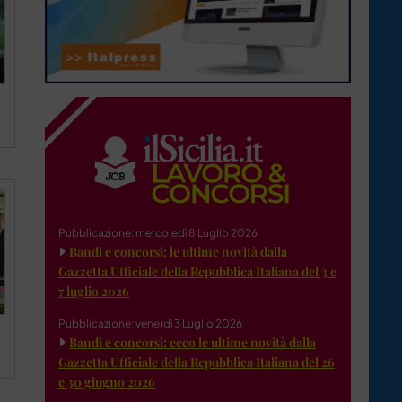
Pubblicazione: mercoledì 8 Luglio 2026
Bandi e concorsi: le ultime novità dalla
Gazzetta Ufficiale della Repubblica Italiana del 3 e
7 luglio 2026
Pubblicazione: venerdì 3 Luglio 2026
Bandi e concorsi: ecco le ultime novità dalla
Gazzetta Ufficiale della Repubblica Italiana del 26
e 30 giugno 2026