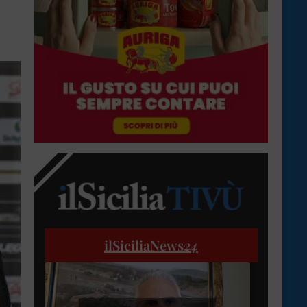
ilSiciliaNews
24