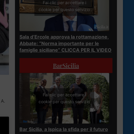
Fai clic per accettare i
cookie per questo servizio
Sala d’Ercole approva la rottamazione,
Abbate: “Norma importante per le
famiglie siciliane” CLICCA PER IL VIDEO
BarSicilia
Fai clic per accettare i
 A.
cookie per questo servizio
Bar Sicilia, a Ispica la sfida per il futuro