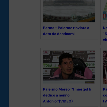
Parma – Palermo rinviata a
No
data da destinarsi
15
vi
Palermo.Moreo :”I miei gol li
Pa
dedico a nonno
co
Antonio.”(VIDEO)
(