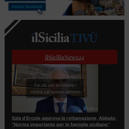
ilSiciliaNews
24
Fai clic per accettare i
cookie per questo servizio
Sala d’Ercole approva la rottamazione, Abbate:
“Norma importante per le famiglie siciliane”