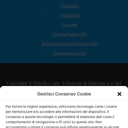
Chi siamo
Pubblicità
Contatti
Cookie Policy (UE)
Dichiarazione sulla Privacy (UE)
Disconoscimento
Copyright © ilSicilia | aut. Tribunale di Palermo n.11 del
29/09/2015
Gestisci Consenso Cookie
Editore: Mercurio Comunicazione Soc. Coop. A.R.L.
Per fornire le migliori esperienze, utilizziamo tecnologie come i cookie
per memorizzare e/o accedere alle informazioni del dispositivo. Il
Direttore Editoriale: Maurizio Scaglione
consenso a queste tecnologie ci permetterà di elaborare dati come il
comportamento di navigazione o ID unici su questo sito. Non
Direttore Responsabile: Maria Calabrese
acconsentire o ritirare il consenso può influire negativamente su alcune