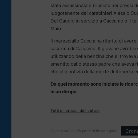
stata assassinata e bruciata nei pressi d
luogotenente dei carabinieri Alessio Cu
Del Gaudio in servizio a Caccamo e il t
Maio.
Il maresciallo Cuccia ha riferito di aver
caserma di Caccamo. Il giovane avrebbe r
utilizzando della benzina che si trovava 
smentito dallo stesso padre che aveva rife
che alla notizia della morte di Roberta e
Da quel momento sono iniziate le ricer
in un dirupo.
Tutti gli articoli dell'autore
Cron
Questo articolo fa parte delle categorie: