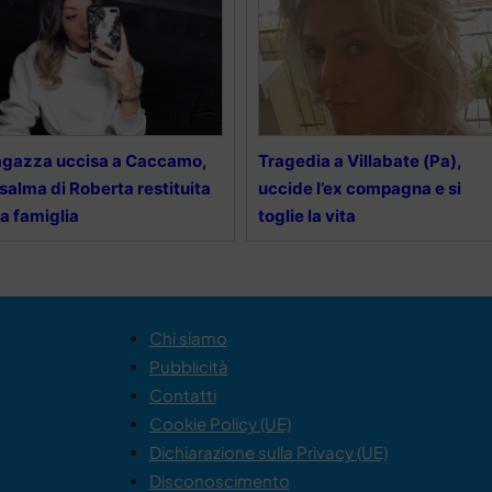
gazza uccisa a Caccamo,
Tragedia a Villabate (Pa),
 salma di Roberta restituita
uccide l’ex compagna e si
la famiglia
toglie la vita
Chi siamo
Pubblicità
Contatti
Cookie Policy (UE)
Dichiarazione sulla Privacy (UE)
Disconoscimento