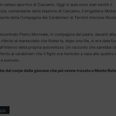
el campo sportivo di Caccamo. Oggi in aula sono stati sentiti il
ccia, comandante della stazione di Caccamo, il brigadiere Miche
enente della Compagnia dei Carabinieri di Termini Imerese Nicol
e incontrato Pietro Morreale, in compagnia del padre, davanti alla
iferito al maresciallo che Roberta, dopo una lite, si era data f
all’interno della propria autovettura. Un racconto che sarebbe s
rito ai carabinieri che il figlio era rientrato a casa alle quattro 
ra svenuto.
che del corpo della giovane che poi venne trovato a Monte Rot
aca