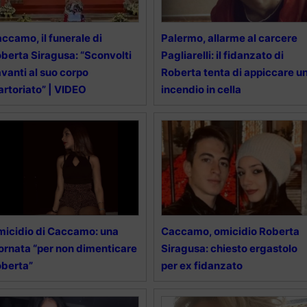
ccamo, il funerale di
Palermo, allarme al carcere
berta Siragusa: “Sconvolti
Pagliarelli: il fidanzato di
vanti al suo corpo
Roberta tenta di appiccare u
rtoriato” | VIDEO
incendio in cella
icidio di Caccamo: una
Caccamo, omicidio Roberta
ornata “per non dimenticare
Siragusa: chiesto ergastolo
berta”
per ex fidanzato