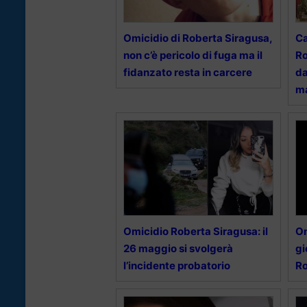
Omicidio di Roberta Siragusa,
Ca
non c’è pericolo di fuga ma il
Ro
fidanzato resta in carcere
da
ma
Omicidio Roberta Siragusa: il
Om
26 maggio si svolgerà
gi
l’incidente probatorio
Ro