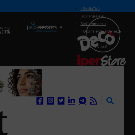
il SiciliaTivù
Siciliarurale.eu
Siciliammare.it
Il Network
Il Giornale della Bellezza
Siciliamedica.it
Sanitainsicilia.it