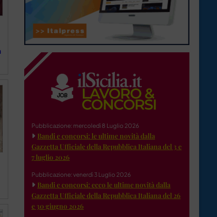
n
Pubblicazione: mercoledì 8 Luglio 2026
Bandi e concorsi: le ultime novità dalla
Gazzetta Ufficiale della Repubblica Italiana del 3 e
7 luglio 2026
Pubblicazione: venerdì 3 Luglio 2026
Bandi e concorsi: ecco le ultime novità dalla
Gazzetta Ufficiale della Repubblica Italiana del 26
e 30 giugno 2026