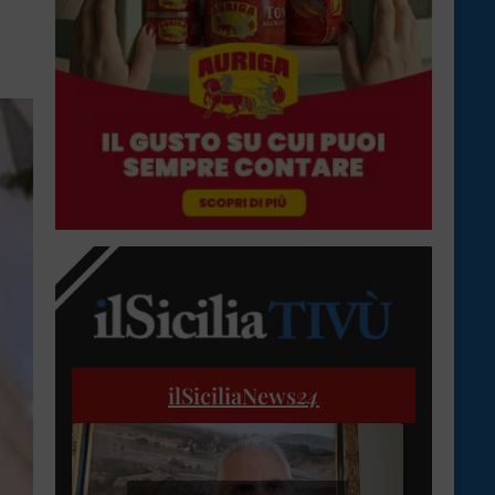
ilSiciliaNews
24