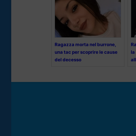
Ragazza morta nel burrone,
Ra
una tac per scoprire le cause
la
del decesso
al