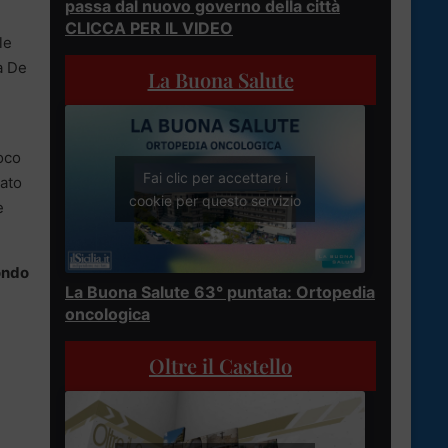
passa dal nuovo governo della città
CLICCA PER IL VIDEO
le
a De
La Buona Salute
uoco
Fai clic per accettare i
tato
cookie per questo servizio
e
ondo
La Buona Salute 63° puntata: Ortopedia
oncologica
Oltre il Castello