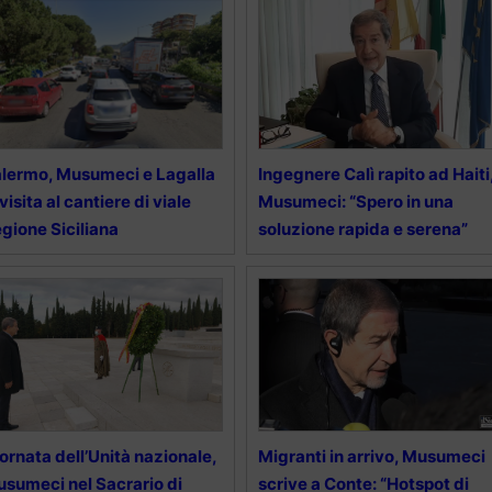
lermo, Musumeci e Lagalla
Ingegnere Calì rapito ad Haiti
 visita al cantiere di viale
Musumeci: “Spero in una
gione Siciliana
soluzione rapida e serena”
ornata dell’Unità nazionale,
Migranti in arrivo, Musumeci
sumeci nel Sacrario di
scrive a Conte: “Hotspot di