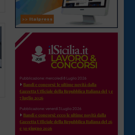
Pubblicazione: mercoledì 8 Luglio 2026
Bandi e concorsi: le ultime novità dalla
Gazzetta Ufficiale della Repubblica Italiana del 3 e
7 luglio 2026
Pubblicazione: venerdì 3 Luglio 2026
Bandi e concorsi: ecco le ultime novità dalla
Gazzetta Ufficiale della Repubblica Italiana del 26
e 30 giugno 2026