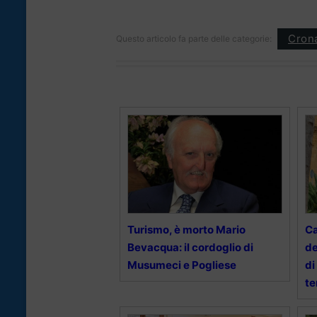
Cron
Questo articolo fa parte delle categorie:
Turismo, è morto Mario
Ca
Bevacqua: il cordoglio di
de
Musumeci e Pogliese
di
te