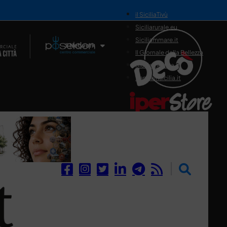
il SiciliaTivù
Siciliarurale.eu
Siciliammare.it
Il Network
Il Giornale della Bellezza
Siciliamedica.it
Sanitainsicilia.it