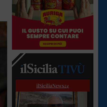
ilSiciliaNews
24