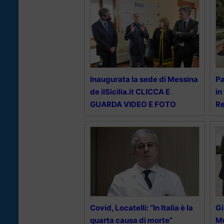
Inaugurata la sede di Messina
Pa
de ilSicilia.it CLICCA E
in
GUARDA VIDEO E FOTO
Re
Covid, Locatelli: “In Italia è la
Gi
quarta causa di morte”
Mu