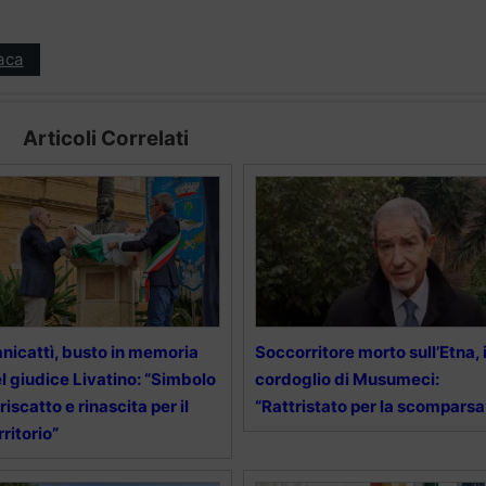
aca
Articoli Correlati
nicattì, busto in memoria
Soccorritore morto sull’Etna, i
l giudice Livatino: “Simbolo
cordoglio di Musumeci:
 riscatto e rinascita per il
“Rattristato per la scomparsa
rritorio”