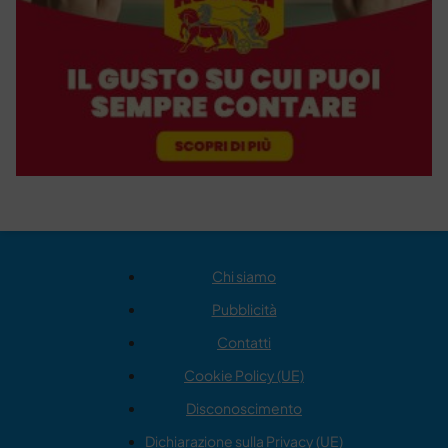
Chi siamo
Pubblicità
Contatti
Cookie Policy (UE)
Disconoscimento
Dichiarazione sulla Privacy (UE)