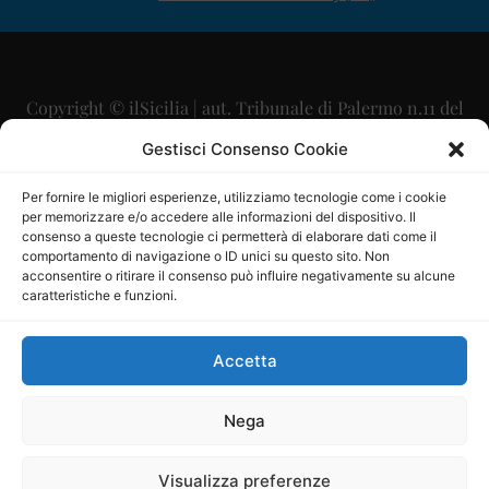
Copyright © ilSicilia | aut. Tribunale di Palermo n.11 del
29/09/2015
Gestisci Consenso Cookie
Editore: Mercurio Comunicazione Soc. Coop. A.R.L.
Per fornire le migliori esperienze, utilizziamo tecnologie come i cookie
per memorizzare e/o accedere alle informazioni del dispositivo. Il
Direttore Editoriale: Maurizio Scaglione
consenso a queste tecnologie ci permetterà di elaborare dati come il
comportamento di navigazione o ID unici su questo sito. Non
Direttore Responsabile: Maria Calabrese
acconsentire o ritirare il consenso può influire negativamente su alcune
caratteristiche e funzioni.
p.zza Sant’Oliva, 9 – 90141 – Palermo – 091335557
P.IVA: 06334930820
Accetta
Mercurio Comunicazione Società Cooperativa a r.l. è
iscritta al Registro degli Operatori di Comunicazione al
Nega
numero 26988
Visualizza preferenze