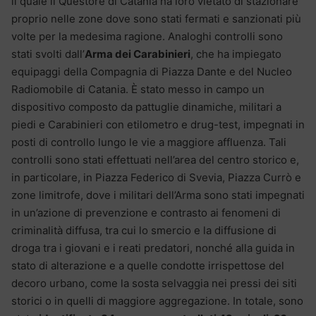
il quale il Questore di Catania ha loro vietato di stazionare
proprio nelle zone dove sono stati fermati e sanzionati più
volte per la medesima ragione. Analoghi controlli sono
stati svolti dall’
Arma dei Carabinieri
, che ha impiegato
equipaggi della Compagnia di Piazza Dante e del Nucleo
Radiomobile di Catania. È stato messo in campo un
dispositivo composto da pattuglie dinamiche, militari a
piedi e Carabinieri con etilometro e drug-test, impegnati in
posti di controllo lungo le vie a maggiore affluenza. Tali
controlli sono stati effettuati nell’area del centro storico e,
in particolare, in Piazza Federico di Svevia, Piazza Currò e
zone limitrofe, dove i militari dell’Arma sono stati impegnati
in un’azione di prevenzione e contrasto ai fenomeni di
criminalità diffusa, tra cui lo smercio e la diffusione di
droga tra i giovani e i reati predatori, nonché alla guida in
stato di alterazione e a quelle condotte irrispettose del
decoro urbano, come la sosta selvaggia nei pressi dei siti
storici o in quelli di maggiore aggregazione. In totale, sono