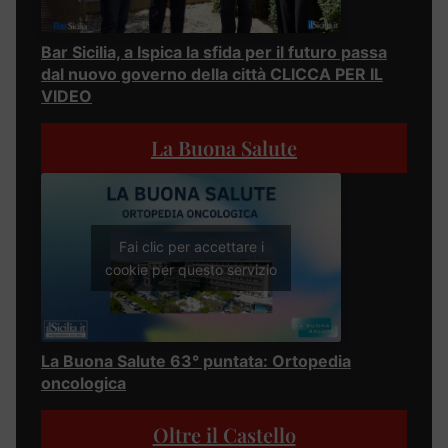
Bar Sicilia, a Ispica la sfida per il futuro passa
dal nuovo governo della città CLICCA PER IL
VIDEO
La Buona Salute
Fai clic per accettare i
cookie per questo servizio
La Buona Salute 63° puntata: Ortopedia
oncologica
Oltre il Castello