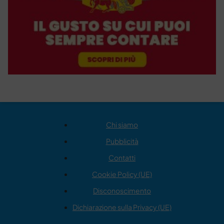
Chi siamo
Pubblicità
Contatti
Cookie Policy (UE)
Disconoscimento
Dichiarazione sulla Privacy (UE)