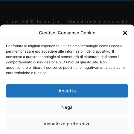
Copyright © ilSicilia | aut. Tribunale di Palermo n.11 del
29/09/2015
Gestisci Consenso Cookie
Editore: Mercurio Comunicazione Soc. Coop. A.R.L.
Per fornire le migliori esperienze, utilizziamo tecnologie come i cookie
per memorizzare e/o accedere alle informazioni del dispositivo. Il
Direttore Editoriale: Maurizio Scaglione
consenso a queste tecnologie ci permetterà di elaborare dati come il
comportamento di navigazione o ID unici su questo sito. Non
Direttore Responsabile: Maria Calabrese
acconsentire o ritirare il consenso può influire negativamente su alcune
caratteristiche e funzioni.
p.zza Sant’Oliva, 9 – 90141 – Palermo – 091335557
P.IVA: 06334930820
Accetta
Mercurio Comunicazione Società Cooperativa a r.l. è
iscritta al Registro degli Operatori di Comunicazione al
Nega
numero 26988
Visualizza preferenze
Sito gestito da
La Digitale srl
–
info@ladigitale.it