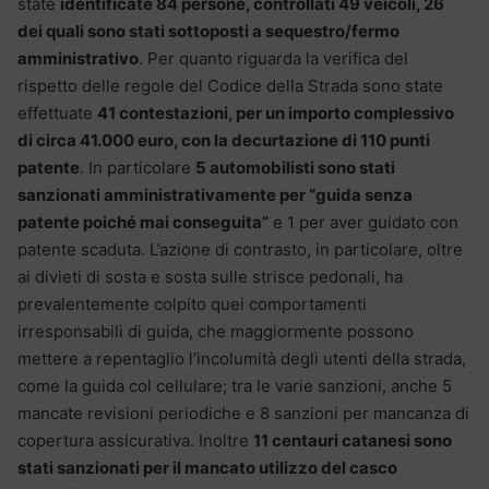
state
identificate 84 persone, controllati 49 veicoli, 26
dei quali sono stati sottoposti a sequestro/fermo
amministrativo
. Per quanto riguarda la verifica del
rispetto delle regole del Codice della Strada sono state
effettuate
41 contestazioni, per un importo complessivo
di circa 41.000 euro, con la decurtazione di 110 punti
patente
. In particolare
5 automobilisti sono stati
sanzionati amministrativamente per “guida senza
patente poiché mai conseguita”
e 1 per aver guidato con
patente scaduta. L’azione di contrasto, in particolare, oltre
ai divieti di sosta e sosta sulle strisce pedonali, ha
prevalentemente colpito quei comportamenti
irresponsabili di guida, che maggiormente possono
mettere a repentaglio l’incolumità degli utenti della strada,
come la guida col cellulare; tra le varie sanzioni, anche 5
mancate revisioni periodiche e 8 sanzioni per mancanza di
copertura assicurativa. Inoltre
11 centauri catanesi sono
stati sanzionati per il mancato utilizzo del casco