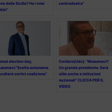
ne della Sicilia? Ho i miei
centrodestra”
bbi”
otesi election day,
Cordaro(Udc): “Musumeci?
sumeci:”Scelta autonoma.
Un grande presidente. Sarà
colterò vertici coalizione”
utile anche a istituzioni
nazionali” CLICCA PER IL
VIDEO