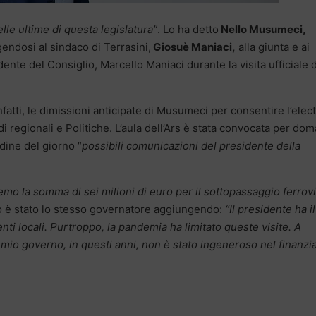
lle ultime di questa legislatura”
. Lo ha detto
Nello Musumeci,
gendosi al sindaco di Terrasini,
Giosuè Maniaci,
alla giunta e ai
dente del Consiglio, Marcello Maniaci durante la visita ufficiale d
atti, le dimissioni anticipate di Musumeci per consentire l’elec
 regionali e Politiche. L’aula dell’Ars è stata convocata per dom
rdine del giorno “
possibili comunicazioni del presidente della
emo la somma di sei milioni di euro per il sottopassaggio ferrovi
o è stato lo stesso governatore aggiungendo:
“Il presidente ha il
enti locali. Purtroppo, la pandemia ha limitato queste visite. A
l mio governo, in questi anni, non è stato ingeneroso nel finanzi