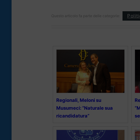
Polit
Questo articolo fa parte delle categorie:
Regionali, Meloni su
Re
Musumeci: “Naturale sua
“
ricandidatura”
se