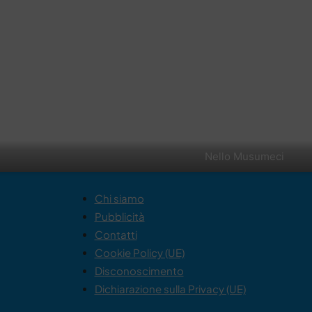
Nello Musumeci
Chi siamo
Pubblicità
Contatti
Cookie Policy (UE)
Disconoscimento
Dichiarazione sulla Privacy (UE)