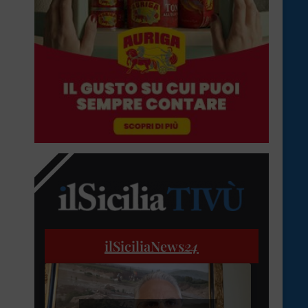
ilSiciliaNews
24