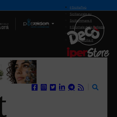
il SiciliaTivù
Siciliarurale.eu
Siciliammare.it
Il Network
Il Giornale della Bellezza
Siciliamedica.it
Sanitainsicilia.it