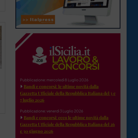
Pubblicazione: mercoledì 8 Luglio 2026
Bandi e concorsi: le ultime novità dalla
Gazzetta Ufficiale della Repubblica Italiana del 3 e
7 luglio 2026
Pubblicazione: venerdì 3 Luglio 2026
Bandi e concorsi: ecco le ultime novità dalla
Gazzetta Ufficiale della Repubblica Italiana del 26
e 30 giugno 2026