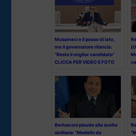
Musumeci e il passo di lato,
Re
ma il governatore rilancia:
(U
“Resto il miglior candidato”
Mu
CLICCA PER VIDEO E FOTO
ca
Berlusconi plaude alla scelta
Re
siciliana: “Modello da
“M