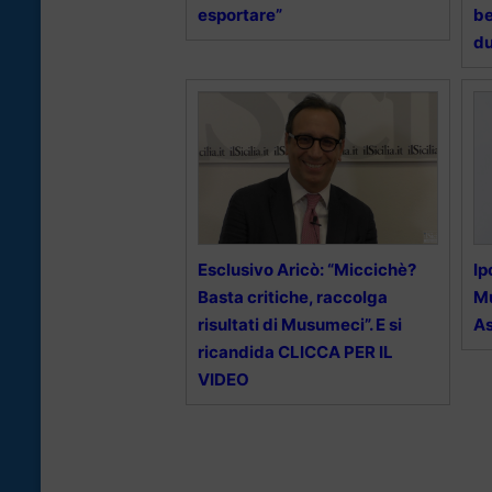
esportare”
be
du
Esclusivo Aricò: “Miccichè?
Ip
Basta critiche, raccolga
Mu
risultati di Musumeci”. E si
As
ricandida CLICCA PER IL
VIDEO