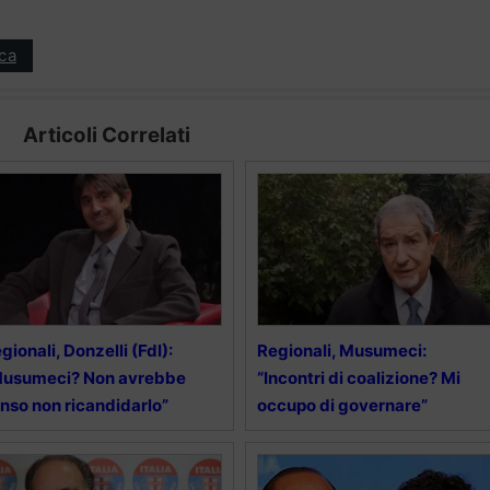
ica
Articoli Correlati
gionali, Donzelli (FdI):
Regionali, Musumeci:
Musumeci? Non avrebbe
“Incontri di coalizione? Mi
nso non ricandidarlo”
occupo di governare”