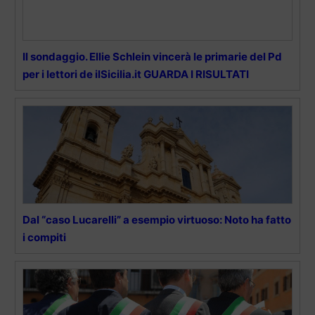
Il sondaggio. Ellie Schlein vincerà le primarie del Pd
per i lettori de ilSicilia.it GUARDA I RISULTATI
Dal “caso Lucarelli” a esempio virtuoso: Noto ha fatto
i compiti