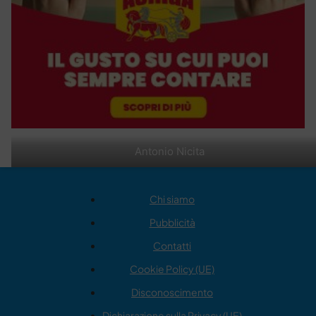
Antonio Nicita
Chi siamo
Pubblicità
Contatti
Cookie Policy (UE)
Disconoscimento
Dichiarazione sulla Privacy (UE)