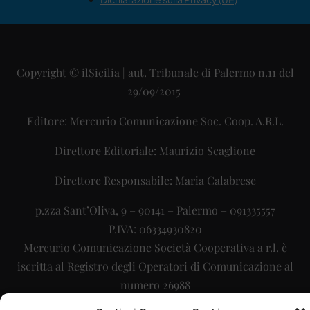
Copyright © ilSicilia | aut. Tribunale di Palermo n.11 del
29/09/2015
Editore: Mercurio Comunicazione Soc. Coop. A.R.L.
Direttore Editoriale: Maurizio Scaglione
Direttore Responsabile: Maria Calabrese
p.zza Sant’Oliva, 9 – 90141 – Palermo – 091335557
P.IVA: 06334930820
Mercurio Comunicazione Società Cooperativa a r.l. è
iscritta al Registro degli Operatori di Comunicazione al
numero 26988