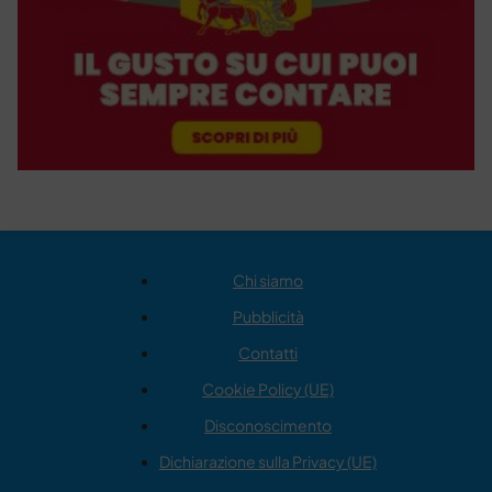
Chi siamo
Pubblicità
Contatti
Cookie Policy (UE)
Disconoscimento
Dichiarazione sulla Privacy (UE)