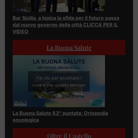
Bar Sicilia, a Ispica la sfida per il futuro passa
dal nuovo governo della città CLICCA PER IL
VIDEO
La Buona Salute
Fai clic per accettare i
cookie per questo servizio
La Buona Salute 63° puntata: Ortopedia
oncologica
Oltre il Castello