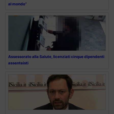
al mondo”
Assessorato alla Salute, licenziati cinque dipendenti
assenteisti