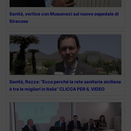
Sanità, vertice con Musumeci sul nuovo ospedale di
Siracusa
Sanità, Razza: “Ecco perché la rete sanitaria siciliana
è tra le migliori in Italia” CLICCA PER IL VIDEO