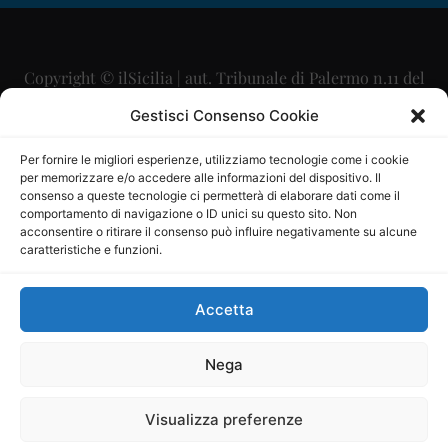
Copyright © ilSicilia | aut. Tribunale di Palermo n.11 del
29/09/2015
Gestisci Consenso Cookie
Editore: Mercurio Comunicazione Soc. Coop. A.R.L.
Per fornire le migliori esperienze, utilizziamo tecnologie come i cookie
per memorizzare e/o accedere alle informazioni del dispositivo. Il
Direttore Editoriale: Maurizio Scaglione
consenso a queste tecnologie ci permetterà di elaborare dati come il
comportamento di navigazione o ID unici su questo sito. Non
Direttore Responsabile: Maria Calabrese
acconsentire o ritirare il consenso può influire negativamente su alcune
caratteristiche e funzioni.
p.zza Sant’Oliva, 9 – 90141 – Palermo – 091335557
P.IVA: 06334930820
Accetta
Mercurio Comunicazione Società Cooperativa a r.l. è
iscritta al Registro degli Operatori di Comunicazione al
Nega
numero 26988
Visualizza preferenze
Sito gestito da
La Digitale srl
–
info@ladigitale.it