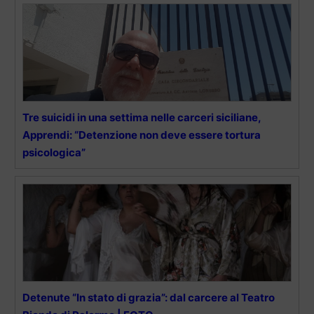
Tre suicidi in una settima nelle carceri siciliane,
Apprendi: “Detenzione non deve essere tortura
psicologica”
Detenute “In stato di grazia”: dal carcere al Teatro