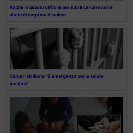
Anche in questo difficile periodo il carcere non è
storie di corpi ma di anime
Carceri siciliane: “È emergenza per la salute
mentale”