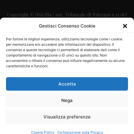
Copyright © ilSicilia | aut. Tribunale di Palermo n.11 del
29/09/2015
Gestisci Consenso Cookie
Editore: Mercurio Comunicazione Soc. Coop. A.R.L.
Per fornire le migliori esperienze, utilizziamo tecnologie come i cookie
per memorizzare e/o accedere alle informazioni del dispositivo. Il
Direttore Editoriale: Maurizio Scaglione
consenso a queste tecnologie ci permetterà di elaborare dati come il
comportamento di navigazione o ID unici su questo sito. Non
Direttore Responsabile: Maria Calabrese
acconsentire o ritirare il consenso può influire negativamente su alcune
caratteristiche e funzioni.
p.zza Sant’Oliva, 9 – 90141 – Palermo – 091335557
P.IVA: 06334930820
Accetta
Mercurio Comunicazione Società Cooperativa a r.l. è
iscritta al Registro degli Operatori di Comunicazione al
Nega
numero 26988
Visualizza preferenze
Sito gestito da
La Digitale srl
–
info@ladigitale.it
Cookie Policy
Dichiarazione sulla Privacy