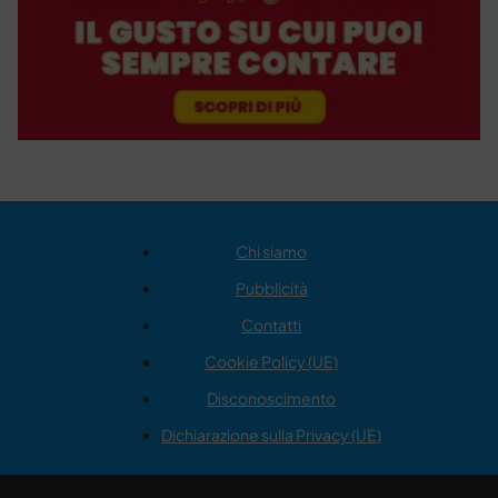
Chi siamo
Pubblicità
Contatti
Cookie Policy (UE)
Disconoscimento
Dichiarazione sulla Privacy (UE)