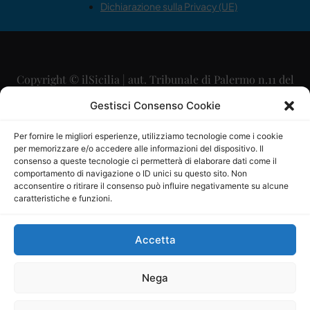
Dichiarazione sulla Privacy (UE)
Copyright © ilSicilia | aut. Tribunale di Palermo n.11 del
29/09/2015
Gestisci Consenso Cookie
Editore: Mercurio Comunicazione Soc. Coop. A.R.L.
Per fornire le migliori esperienze, utilizziamo tecnologie come i cookie
per memorizzare e/o accedere alle informazioni del dispositivo. Il
Direttore Editoriale: Maurizio Scaglione
consenso a queste tecnologie ci permetterà di elaborare dati come il
comportamento di navigazione o ID unici su questo sito. Non
Direttore Responsabile: Maria Calabrese
acconsentire o ritirare il consenso può influire negativamente su alcune
caratteristiche e funzioni.
p.zza Sant’Oliva, 9 – 90141 – Palermo – 091335557
P.IVA: 06334930820
Accetta
Mercurio Comunicazione Società Cooperativa a r.l. è
iscritta al Registro degli Operatori di Comunicazione al
Nega
numero 26988