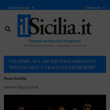
Cronache locali
Il Network
Fondato da Maurizio Scaglione
GIOVEDÌ 6 AGOSTO 2026 - AGGIORNATO ALLE 13:30
PALERMO, AL CARCERE PAGLIARELLI LO
SPETTACOLO “LA BALLATA DEI RESPIRI”
Rosa Guttilla
lunedì 4 Giugno 2018