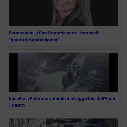
Formazione, a San Gregorio parte il corso di
“operatrici antiviolenza”
Inciviltà a Palermo: vandalo distrugge bici dell’Amat
| VIDEO