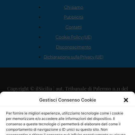
Chi siamo
Pubblicità
Contatti
Cookie Policy (UE)
Disconoscimento
Dichiarazione sulla Privacy (UE)
Copyright © ilSicilia | aut. Tribunale di Palermo n.11 del
29/09/2015
Gestisci Consenso Cookie
Editore: Mercurio Comunicazione Soc. Coop. A.R.L.
Per fornire le migliori esperienze, utilizziamo tecnologie come i cookie
per memorizzare e/o accedere alle informazioni del dispositivo. Il
Direttore Editoriale: Maurizio Scaglione
consenso a queste tecnologie ci permetterà di elaborare dati come il
comportamento di navigazione o ID unici su questo sito. Non
acconsentire o ritirare il consenso può influire negativamente su alcune