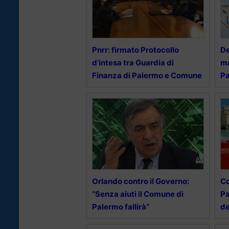
Pnrr: firmato Protocollo
De
d’intesa tra Guardia di
ma
Finanza di Palermo e Comune
P
Orlando contro il Governo:
Co
“Senza aiuti il Comune di
Pa
Palermo fallirà”
de