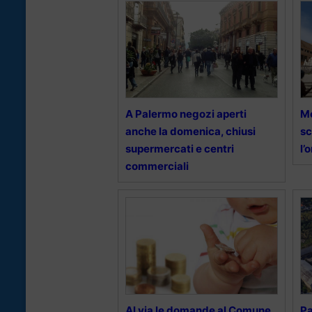
A Palermo negozi aperti
Mo
anche la domenica, chiusi
sc
supermercati e centri
l’
commerciali
Al via le domande al Comune
Pa