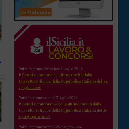
e
Pubblicazione: mercoledì 8 Luglio 2026
Bandi e concorsi: le ultime novità dalla
Gazzetta Ufficiale della Repubblica Italiana del 3 e
7 luglio 2026
Pubblicazione: venerdì 3 Luglio 2026
Bandi e concorsi: ecco le ultime novità dalla
Gazzetta Ufficiale della Repubblica Italiana del 26
e 30 giugno 2026
Pubblicazione: venerdì 26 Giugno 2026