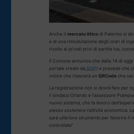
Anche il
mercato ittico
di Palermo si do
e di una rimodulazione degli orari di i
rivolto ai privati privi di partita Iva, c
Il Comune annuncia che dalle 14 di oggi s
portale creato da
SISPI
e prevede che ch
online che rilascerà un
QRCode
che sarà
La registrazione non si dovrà fare per og
il sindaco Orlando e l’assessore Piampia
nuovo sistema, che fa tesoro dell’esperie
stesso sostenere l’attività economica. La
sarà ulteriore strumento per favorire il m
controllata
”