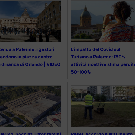
vida a Palermo, i gestori
L’impatto del Covid sul
endono in piazza contro
Turismo a Palermo: l’80%
ordinanza di Orlando | VIDEO
attività ricettive stima perdit
50-100%
lermo, bocciati i programmi
Reset, accordo sull’aumento