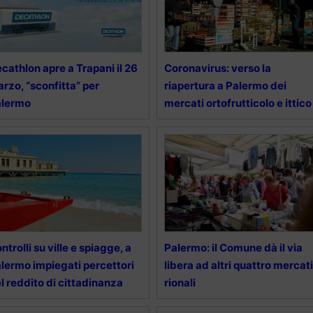
cathlon apre a Trapani il 26
Coronavirus: verso la
rzo, “sconfitta” per
riapertura a Palermo dei
alermo
mercati ortofrutticolo e ittico
ntrolli su ville e spiagge, a
Palermo: il Comune dà il via
lermo impiegati percettori
libera ad altri quattro mercati
l reddito di cittadinanza
rionali