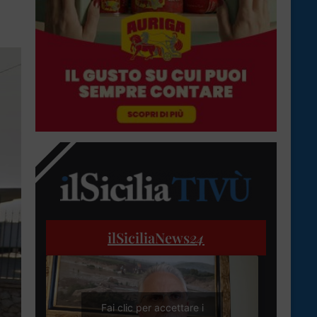
ilSiciliaNews
24
Fai clic per accettare i