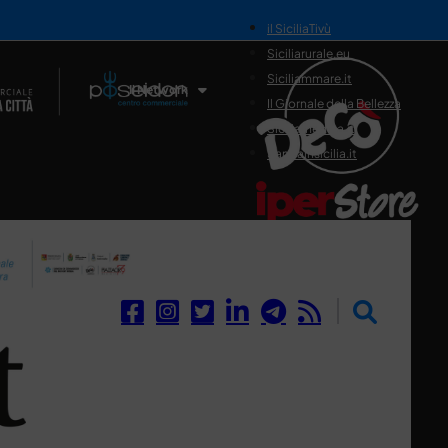
il SiciliaTivù
Siciliarurale.eu
Siciliammare.it
Il Network
Il Giornale della Bellezza
Siciliamedica.it
Sanitainsicilia.it