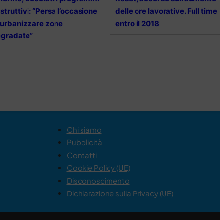
struttivi: “Persa l’occasione
delle ore lavorative. Full time
 urbanizzare zone
entro il 2018
egradate”
Chi siamo
Pubblicità
Contatti
Cookie Policy (UE)
Disconoscimento
Dichiarazione sulla Privacy (UE)