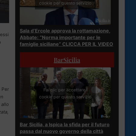
cookie per questo servizio
Sala d’Ercole approva la rottamazione,
cessi
Abbate: “Norma importante per le
o
famiglie siciliane” CLICCA PER IL VIDEO
BarSicilia
i Per
Fai clic per accettare i
un
cookie per questo servizio
 allo
zata,
Bar Sicilia, a Ispica la sfida per il futuro
passa dal nuovo governo della città