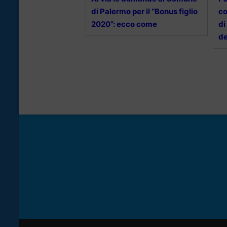
di Palermo per il “Bonus figlio
co
2020”: ecco come
di
d