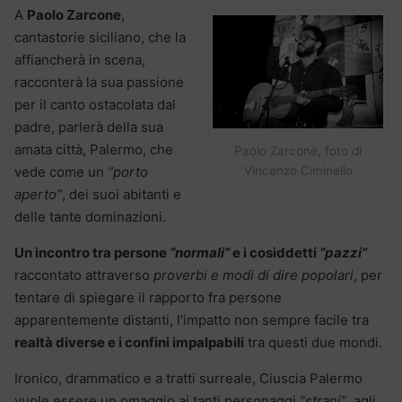
A
Paolo Zarcone
,
cantastorie siciliano, che la
affiancherà in scena,
racconterà la sua passione
per il canto ostacolata dal
padre, parlerà della sua
amata città, Palermo, che
Paolo Zarcone, foto di
vede come un
“porto
Vincenzo Ciminello
aperto”
, dei suoi abitanti e
delle tante dominazioni.
Un incontro tra persone
“normali”
e i cosiddetti
“pazzi”
raccontato attraverso
proverbi e modi di dire popolari
, per
tentare di spiegare il rapporto fra persone
apparentemente distanti, l’impatto non sempre facile tra
realtà diverse e i confini impalpabili
tra questi due mondi.
Ironico, drammatico e a tratti surreale, Ciuscia Palermo
vuole essere un omaggio ai tanti personaggi
“strani”
, agli