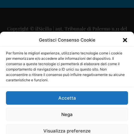
Copyright © ilSicilia | aut. Tribunale di Palermo n.11 del
29/09/2015
Gestisci Consenso Cookie
Editore: Mercurio Comunicazione Soc. Coop. A.R.L.
Per fornire le migliori esperienze, utilizziamo tecnologie come i cookie
per memorizzare e/o accedere alle informazioni del dispositivo. Il
Direttore Editoriale: Maurizio Scaglione
consenso a queste tecnologie ci permetterà di elaborare dati come il
comportamento di navigazione o ID unici su questo sito. Non
Direttore Responsabile: Maria Calabrese
acconsentire o ritirare il consenso può influire negativamente su alcune
caratteristiche e funzioni.
p.zza Sant’Oliva, 9 – 90141 – Palermo – 091335557
P.IVA: 06334930820
Accetta
Mercurio Comunicazione Società Cooperativa a r.l. è
iscritta al Registro degli Operatori di Comunicazione al
Nega
numero 26988
Visualizza preferenze
Sito gestito da
La Digitale srl
–
info@ladigitale.it