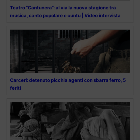
Teatro “Cantunera”: al via la nuova stagione tra
musica, canto popolare e cuntu | Video intervista
Carceri: detenuto picchia agenti con sbarra ferro, 5
feriti