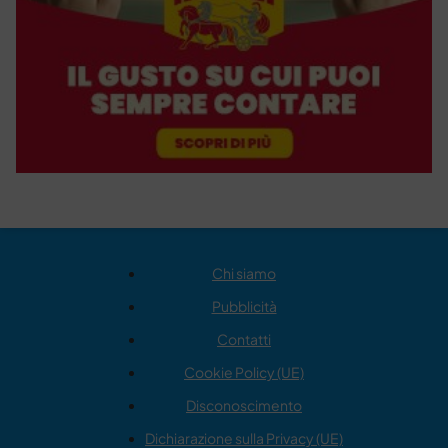
Chi siamo
Pubblicità
Contatti
Cookie Policy (UE)
Disconoscimento
Dichiarazione sulla Privacy (UE)