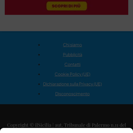
Chi siamo
Pubblicità
Contatti
Cookie Policy (UE)
Dichiarazione sulla Privacy (UE)
Disconoscimento
Copyright © ilSicilia | aut. Tribunale di Palermo n.11 del
29/09/2015