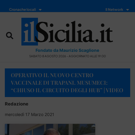
Cronache locali
Il Network
Fondato da Maurizio Scaglione
SABATO 8 AGOSTO 2026 - AGGIORNATO ALLE 19:00
OPERATIVO IL NUOVO CENTRO
VACCINALE DI TRAPANI. MUSUMECI:
“CHIUSO IL CIRCUITO DEGLI HUB” | VIDEO
Redazione
mercoledì 17 Marzo 2021