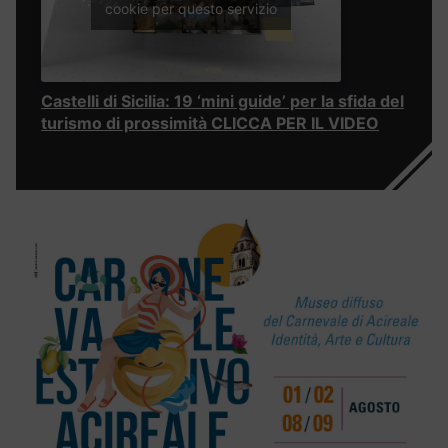
cookie per questo servizio
Castelli di Sicilia: 19 ‘mini guide’ per la sfida del
turismo di prossimità CLICCA PER IL VIDEO