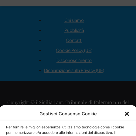
Chi siamo
Pubblicità
Contatti
Cookie Policy (UE)
Disconoscimento
Dichiarazione sulla Privacy (UE)
Copyright © ilSicilia | aut. Tribunale di Palermo n.11 del
29/09/2015
Gestisci Consenso Cookie
Editore: Mercurio Comunicazione Soc. Coop. A.R.L.
Per fornire le migliori esperienze, utilizziamo tecnologie come i cookie
per memorizzare e/o accedere alle informazioni del dispositivo. Il