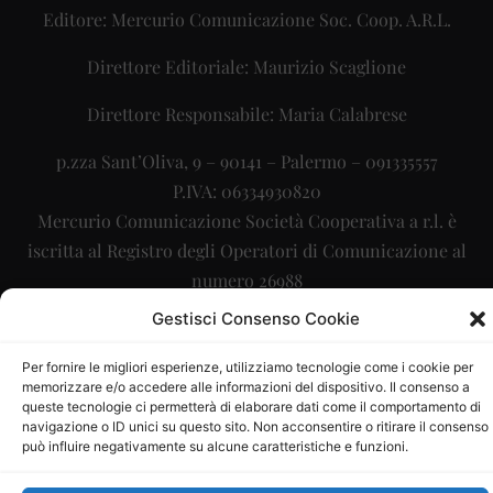
Editore: Mercurio Comunicazione Soc. Coop. A.R.L.
Direttore Editoriale: Maurizio Scaglione
Direttore Responsabile: Maria Calabrese
p.zza Sant’Oliva, 9 – 90141 – Palermo – 091335557
P.IVA: 06334930820
Mercurio Comunicazione Società Cooperativa a r.l. è
iscritta al Registro degli Operatori di Comunicazione al
numero 26988
Gestisci Consenso Cookie
Sito gestito da
La Digitale srl
–
info@ladigitale.it
Per fornire le migliori esperienze, utilizziamo tecnologie come i cookie per
memorizzare e/o accedere alle informazioni del dispositivo. Il consenso a
queste tecnologie ci permetterà di elaborare dati come il comportamento di
navigazione o ID unici su questo sito. Non acconsentire o ritirare il consenso
può influire negativamente su alcune caratteristiche e funzioni.