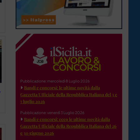
Pubblicazione: mercoledì 8 Luglio 2026
Bandi e concorsi: le ultime novità dalla
,
Gazzetta Ufficiale della Repubblica Italiana del 3 e
7 luglio 2026
Pubblicazione: venerdì 3 Luglio 2026
Bandi e concorsi: ecco le ultime novità dalla
Gazzetta Ufficiale della Repubblica Italiana del 26
e 30 giugno 2026