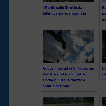
Il Ponte sullo Stretto da
Re
telenovela a sceneggiata
pa
no
Acqua inquinata? Sì, forse, no.
Co
Partiti e sindacati contro il
ci
sindaco: “Grave difetto di
comunicazione”