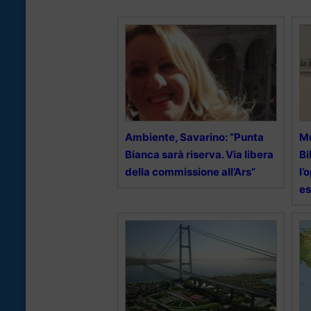
Ambiente, Savarino: “Punta
Mu
Bianca sarà riserva. Via libera
Bi
della commissione all’Ars”
l’
es