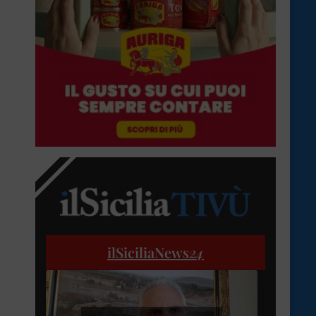
ilSiciliaNews
24