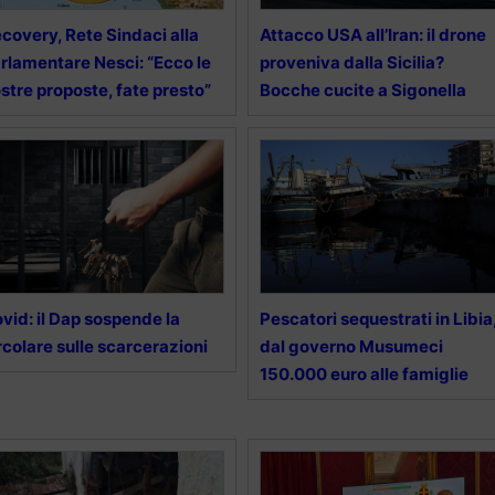
covery, Rete Sindaci alla
Attacco USA all’Iran: il drone
rlamentare Nesci: “Ecco le
proveniva dalla Sicilia?
stre proposte, fate presto”
Bocche cucite a Sigonella
vid: il Dap sospende la
Pescatori sequestrati in Libia
rcolare sulle scarcerazioni
dal governo Musumeci
150.000 euro alle famiglie