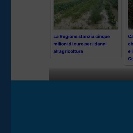
La Regione stanzia cinque
Ca
milioni di euro per i danni
ch
all’agricoltura
e 
C