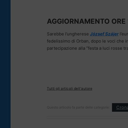
AGGIORNAMENTO ORE 
Sarebbe l’ungherese
József Szájer
l’eu
fedelissimo di Orban, dopo le voci che 
partecipazione alla “festa a luci rosse t
Tutti gli articoli dell'autore
Cron
Questo articolo fa parte delle categorie: