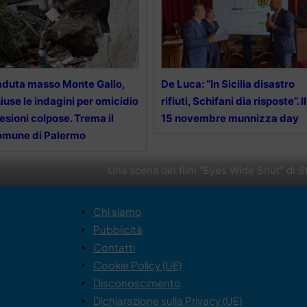
duta masso Monte Gallo,
De Luca: “In Sicilia disastro
iuse le indagini per omicidio
rifiuti, Schifani dia risposte”. Il
lesioni colpose. Trema il
15 novembre munnizza day
omune di Palermo
Una scena del film "Eyes Wide Shut" di S
Chi siamo
Pubblicità
Contatti
Cookie Policy (UE)
Disconoscimento
Dichiarazione sulla Privacy (UE)