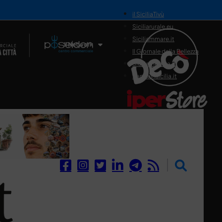
il SiciliaTivù
Siciliarurale.eu
Siciliammare.it
Il Network
Il Giornale della Bellezza
Siciliamedica.it
Sanitainsicilia.it