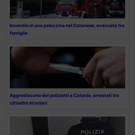
Incendio in una palazzina nel Catanese, evacuate tre
famiglie
Aggrediscono dei poliziotti a Catania, arrestati tre
cittadini stranieri