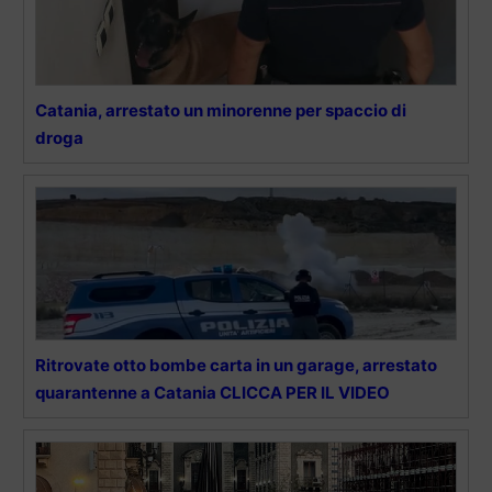
Catania, arrestato un minorenne per spaccio di
droga
Ritrovate otto bombe carta in un garage, arrestato
quarantenne a Catania CLICCA PER IL VIDEO