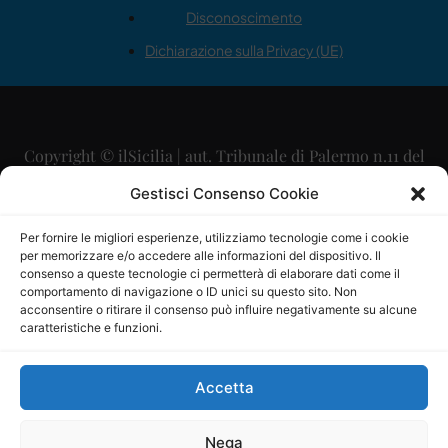
Disconoscimento
Dichiarazione sulla Privacy (UE)
Copyright © ilSicilia | aut. Tribunale di Palermo n.11 del
29/09/2015
Gestisci Consenso Cookie
Editore: Mercurio Comunicazione Soc. Coop. A.R.L.
Per fornire le migliori esperienze, utilizziamo tecnologie come i cookie
per memorizzare e/o accedere alle informazioni del dispositivo. Il
Direttore Editoriale: Maurizio Scaglione
consenso a queste tecnologie ci permetterà di elaborare dati come il
comportamento di navigazione o ID unici su questo sito. Non
Direttore Responsabile: Maria Calabrese
acconsentire o ritirare il consenso può influire negativamente su alcune
caratteristiche e funzioni.
p.zza Sant’Oliva, 9 – 90141 – Palermo – 091335557
P.IVA: 06334930820
Accetta
Mercurio Comunicazione Società Cooperativa a r.l. è
iscritta al Registro degli Operatori di Comunicazione al
Nega