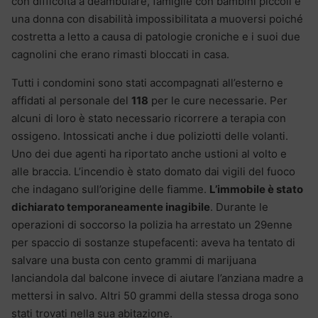
con difficoltà a deambulare, famiglie con bambini piccoli e
una donna con disabilità impossibilitata a muoversi poiché
costretta a letto a causa di patologie croniche e i suoi due
cagnolini che erano rimasti bloccati in casa.
Tutti i condomini sono stati accompagnati all’esterno e
affidati al personale del
118
per le cure necessarie. Per
alcuni di loro è stato necessario ricorrere a terapia con
ossigeno. Intossicati anche i due poliziotti delle volanti.
Uno dei due agenti ha riportato anche ustioni al volto e
alle braccia. L’incendio è stato domato dai vigili del fuoco
che indagano sull’origine delle fiamme.
L’immobile è stato
dichiarato temporaneamente inagibile
. Durante le
operazioni di soccorso la polizia ha arrestato un 29enne
per spaccio di sostanze stupefacenti: aveva ha tentato di
salvare una busta con cento grammi di marijuana
lanciandola dal balcone invece di aiutare l’anziana madre a
mettersi in salvo. Altri 50 grammi della stessa droga sono
stati trovati nella sua abitazione.