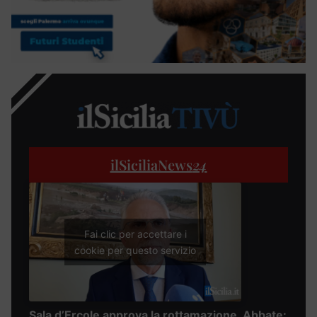
ilSiciliaNews
24
Fai clic per accettare i
cookie per questo servizio
Sala d’Ercole approva la rottamazione, Abbate: