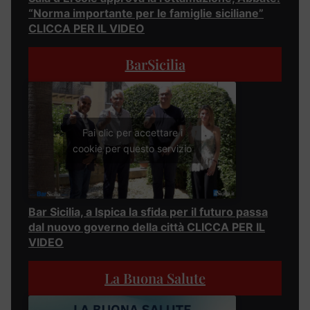
“Norma importante per le famiglie siciliane”
CLICCA PER IL VIDEO
BarSicilia
Fai clic per accettare i
cookie per questo servizio
Bar Sicilia, a Ispica la sfida per il futuro passa
dal nuovo governo della città CLICCA PER IL
VIDEO
La Buona Salute