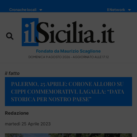
Cronache locali
Il Network
Fondato da Maurizio Scaglione
DOMENICA 9 AGOSTO 2026 - AGGIORNATO ALLE 17:12
il fatto
PALERMO, 25 APRILE: CORONE ALLORO SU
CIPPI COMMEMORATIVI. LAGALLA: “DATA
STORICA PER NOSTRO PAESE”
Redazione
martedì 25 Aprile 2023