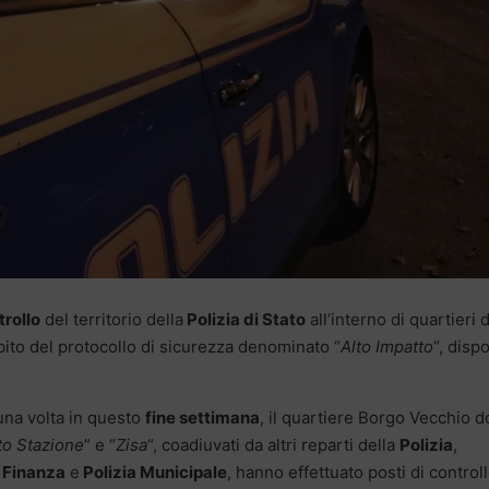
trollo
del territorio della
Polizia di Stato
all’interno di quartieri d
ambito del protocollo di sicurezza denominato “
Alto Impatto
“, dispo
na volta in questo
fine settimana
, il quartiere Borgo Vecchio d
to Stazione
” e “
Zisa
“, coadiuvati da altri reparti della
Polizia
,
 Finanza
e
Polizia Municipale
, hanno effettuato posti di controll