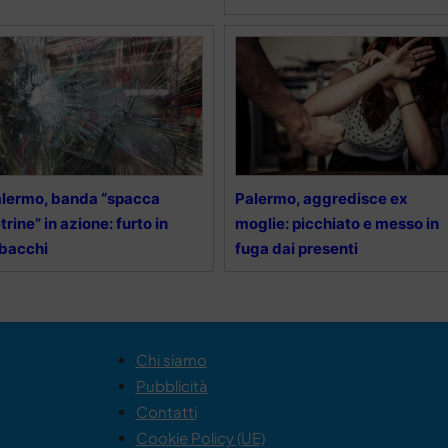
lermo, banda “spacca
Palermo, aggredisce ex
trine” in azione: furto in
moglie: picchiato e messo in
bacchi
fuga dai presenti
Chi siamo
Pubblicità
Contatti
Cookie Policy (UE)