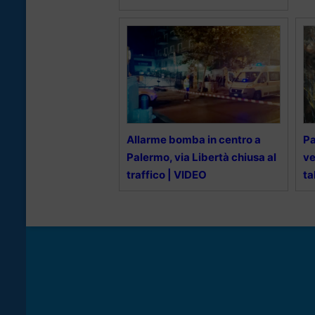
Allarme bomba in centro a
Pa
Palermo, via Libertà chiusa al
ve
traffico | VIDEO
ta