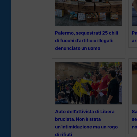
Palermo, sequestrati 25 chili
Pa
di fuochi d’artificio illegali:
ar
denunciato un uomo
Auto dell’attivista di Libera
Sa
bruciata. Non è stata
se
un’intimidazione ma un rogo
no
di rifiuti