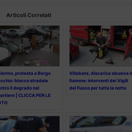
Articoli Correlati
lermo, protesta a Borgo
Villabate, discarica abusiva i
cchio: blocco stradale
fiamme: interventi dei Vigili
ntro il degrado nel
del Fuoco per tutta la notte
artiere | CLICCA PER LE
OTO