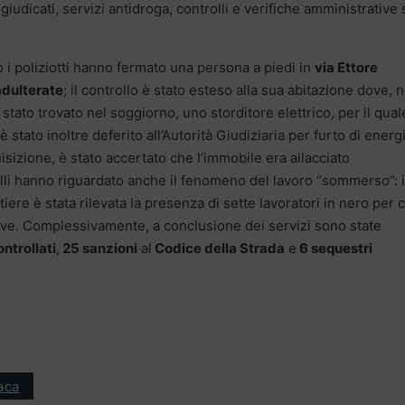
egiudicati, servizi antidroga, controlli e verifiche amministrative 
o i poliziotti hanno fermato una persona a piedi in
via Ettore
adulterate
; il controllo è stato esteso alla sua abitazione dove, n
stato trovato nel soggiorno, uno storditore elettrico, per il qual
è stato inoltre deferito all’Autorità Giudiziaria per furto di energ
uisizione, è stato accertato che l’immobile era allacciato
rolli hanno riguardato anche il fenomeno del lavoro “sommerso”: 
iere è stata rilevata la presenza di sette lavoratori in nero per c
ive. Complessivamente, a conclusione dei servizi sono state
ontrollati
,
25 sanzioni
al
Codice della Strada
e
6 sequestri
aca