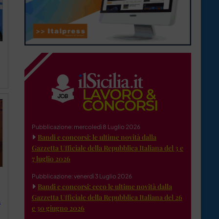
Pubblicazione: mercoledì 8 Luglio 2026
Bandi e concorsi: le ultime novità dalla
Gazzetta Ufficiale della Repubblica Italiana del 3 e
7 luglio 2026
Pubblicazione: venerdì 3 Luglio 2026
Bandi e concorsi: ecco le ultime novità dalla
Gazzetta Ufficiale della Repubblica Italiana del 26
s
e 30 giugno 2026