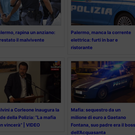
lermo, rapina un anziano:
Palermo, manca la corrente
restato il malvivente
elettrica: furti in bar e
ristorante
lvini a Corleone inaugura la
Mafia: sequestro da un
de della Polizia: “La mafia
milione di euro a Gaetano
n vincerà” | VIDEO
Fontana, suo padre era il bos
dell’Acquasanta