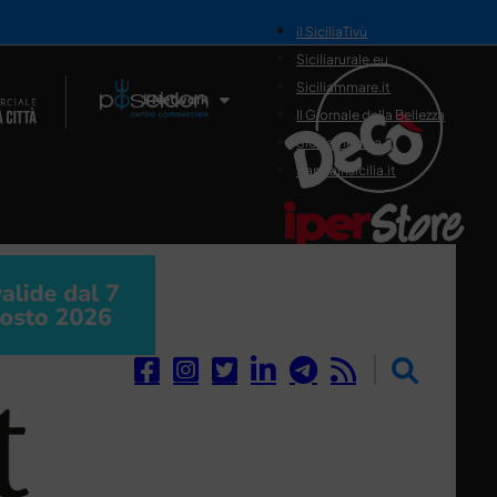
il SiciliaTivù
Siciliarurale.eu
Siciliammare.it
Il Network
Il Giornale della Bellezza
Siciliamedica.it
Sanitainsicilia.it