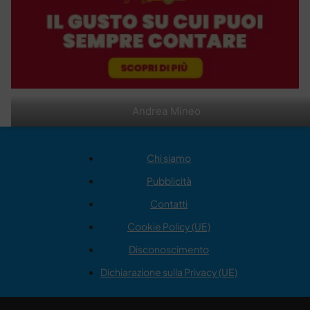
Andrea Mineo
Chi siamo
Pubblicità
Contatti
Cookie Policy (UE)
Disconoscimento
Dichiarazione sulla Privacy (UE)