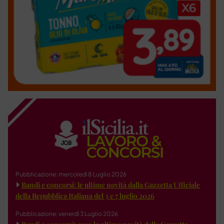
Pubblicazione: mercoledì 8 Luglio 2026
Bandi e concorsi: le ultime novità dalla Gazzetta Ufficiale
della Repubblica Italiana del 3 e 7 luglio 2026
Pubblicazione: venerdì 3 Luglio 2026