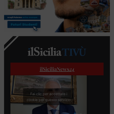
ilSiciliaNews
24
Fai clic per accettare i
cookie per questo servizio