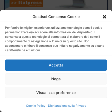
Gestisci Consenso Cookie
Per fornire le migliori esperienze, utilizziamo tecnologie come i cookie
per memorizzare e/o accedere alle informazioni del dispositivo. Il
consenso a queste tecnologie ci permetterà di elaborare dati come il
comportamento di navigazione o ID unici su questo sito. Non
acconsentire o ritirare il consenso può influire negativamente su alcune
caratteristiche e funzioni.
Pubblicazione: mercoledì 8 Luglio 2026
Bandi e concorsi: le ultime novità dalla Gazzetta Ufficiale
della Repubblica Italiana del 3 e 7 luglio 2026
Accetta
Pubblicazione: venerdì 3 Luglio 2026
Bandi e concorsi: ecco le ultime novità dalla Gazzetta
Nega
Ufficiale della Repubblica Italiana del 26 e 30 giugno 2026
Visualizza preferenze
Pubblicazione: venerdì 26 Giugno 2026
Bandi e concorsi: le ultime novità dalla Gazzetta Ufficiale
della Repubblica Italiana del 23 giugno 2026
Cookie Policy
Dichiarazione sulla Privacy