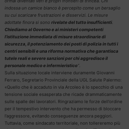
ormai diventati veri e propri frontieri di trincea. Chi
indossa un camice bianco è percepito come un bersaglio
su cui scaricare frustrazioni e disservizi. Le misure
adottate finora si sono
rivelate del tutto insufficienti
.
Chiediamo al Governo e ai ministeri competenti
l’istituzione immediata di misure straordinarie di
sicurezza, il potenziamento dei posti di polizia in tutti i
centri sensibili e una riforma normativa che garantisca
tutele reali e severe sanzioni per chi aggredisce il
personale medico e infermieristico
“
.
Sulla situazione locale interviene duramente Giovanni
Ferraro, Segretario Provinciale della UGL Salute Palermo:
«Quello che è accaduto in via Arcoleo è lo specchio di una
tensione sociale esasperata che ricade drammaticamente
sulle spalle dei lavoratori. Ringraziamo le forze dell’ordine
per il tempestivo intervento che ha permesso di bloccare
l’aggressore, evitando conseguenze ancora peggiori.
Tuttavia, come sindacato territoriale, non tollereremo più