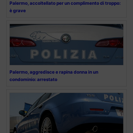
Palermo, accoltellato per un complimento di troppo:
è grave
Palermo, aggredisce e rapina donna in un
condominio: arrestato