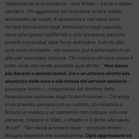
“
Basta parole di circostanza
– dice Amato –
Serve il daspo
sanitario. Chi aggredisce chi cura deve essere subito
allontanato dai luoghi di assistenza e non deve poter
tornare liberamente negli ambulatori e negli ospedali,
salvo emergenze indifferibili e solo attraverso percorsi
protetti e presidiati dalle forze dell’ordine. Il diritto alle
cure resta inviolabile, ma nessuno può trasformarlo in un
alibi per esercitare violenza. Chi colpisce chi cura rompe il
patto civile che rende possibile quel diritto”. “
Non siamo
più davanti a episodi isolati, ma a un attacco diretto alla
sicurezza delle cure e alla tenuta del servizio sanitario
–
prosegue Amato
–
, componente del direttivo della
Federazione nazionale degli Ordini Fnomceo
-. Chi entra
in un presidio sanitario con un coltello, chi minaccia o
ferisce un medico o un operatore non colpisce solo una
persona, colpisce lo Stato, i cittadini e il diritto alla salute
di tutti”
. “
Non basta arrestare dopo –
conclude Amato
-.
Bisogna impedire che accada prima.
Ogni aggressione va