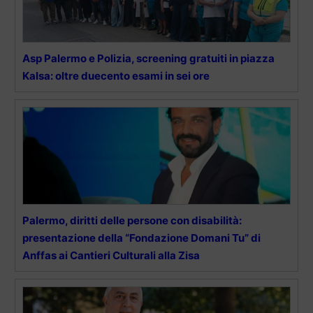
Asp Palermo e Polizia, screening gratuiti in piazza
Kalsa: oltre duecento esami in sei ore
Palermo, diritti delle persone con disabilità:
presentazione della “Fondazione Domani Tu” di
Anffas ai Cantieri Culturali alla Zisa