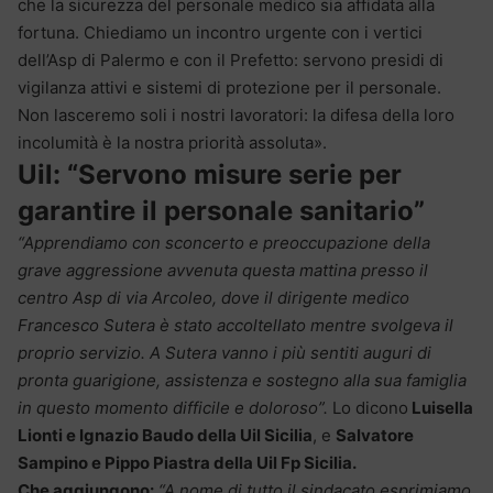
che la sicurezza del personale medico sia affidata alla
fortuna. Chiediamo un incontro urgente con i vertici
dell’Asp di Palermo e con il Prefetto: servono presidi di
vigilanza attivi e sistemi di protezione per il personale.
Non lasceremo soli i nostri lavoratori: la difesa della loro
incolumità è la nostra priorità assoluta».
Uil: “Servono misure serie per
garantire il personale sanitario”
“Apprendiamo con sconcerto e preoccupazione della
grave aggressione avvenuta questa mattina presso il
centro Asp di via Arcoleo, dove il dirigente medico
Francesco Sutera è stato accoltellato mentre svolgeva il
proprio servizio. A Sutera vanno i più sentiti auguri di
pronta guarigione, assistenza e sostegno alla sua famiglia
in questo momento difficile e doloroso”.
Lo dicono
Luisella
Lionti e Ignazio Baudo della Uil Sicilia
, e
Salvatore
Sampino e Pippo Piastra della Uil Fp Sicilia.
Che aggiungono:
“A nome di tutto il sindacato esprimiamo