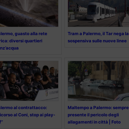
lermo, guasto alla rete
Tram a Palermo, il Tar nega la
rica: diversi quartieri
sospensiva sulle nuove linee
nz’acqua
lermo al contrattacco:
Maltempo a Palermo: sempre
icorso al Coni, stop ai play-
presente il pericolo degli
f”
allagamenti in città | Foto