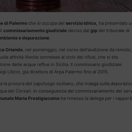
e di Palermo
che si occupa del
servizio idrico,
ha presentato u
il
commissariamento giudiziale
deciso dal
gip
del tribunale di
ambiente e depurazione
.
uca Orlando
, nel pomeriggio, nel corso dell’audizione da remoto,
 attività illecite connesse al ciclo dei rifiuti, che si sta
one delle acque reflue in Sicilia. Il commissario giudiziale
gi Librici, già direttore di Arpa Palermo fino al 2015.
a la procura del capoluogo siciliano, che indaga sulla depurazi
cqua dei Corsari. In conseguenza del commissariamento dei serv
munale Maria Prestigiacomo
ha rimesso la delega per i rapport