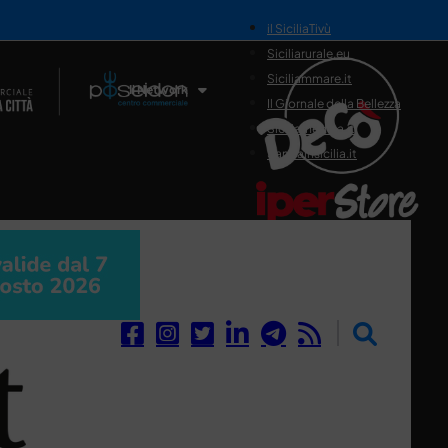
il SiciliaTivù
Siciliarurale.eu
Siciliammare.it
Il Network
Il Giornale della Bellezza
Siciliamedica.it
Sanitainsicilia.it