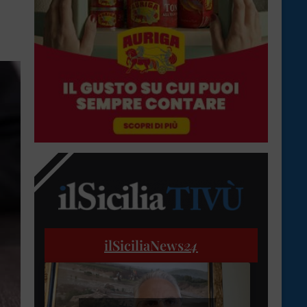
ilSiciliaNews
24