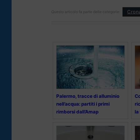
Cron
Questo articolo fa parte delle categorie:
Palermo, tracce di alluminio
Co
nell’acqua: partiti i primi
ri
rimborsi dall’Amap
la