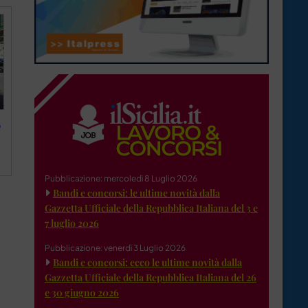
o
Pubblicazione: mercoledì 8 Luglio 2026
Bandi e concorsi: le ultime novità dalla
Gazzetta Ufficiale della Repubblica Italiana del 3 e
7 luglio 2026
Pubblicazione: venerdì 3 Luglio 2026
Bandi e concorsi: ecco le ultime novità dalla
Gazzetta Ufficiale della Repubblica Italiana del 26
e 30 giugno 2026