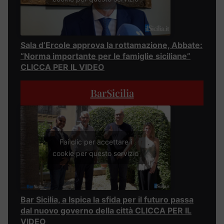
Sala d’Ercole approva la rottamazione, Abbate:
“Norma importante per le famiglie siciliane”
CLICCA PER IL VIDEO
BarSicilia
Fai clic per accettare i
cookie per questo servizio
Bar Sicilia, a Ispica la sfida per il futuro passa
dal nuovo governo della città CLICCA PER IL
VIDEO