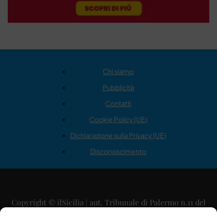
Chi siamo
Pubblicità
Contatti
Cookie Policy (UE)
Dichiarazione sulla Privacy (UE)
Disconoscimento
Copyright © ilSicilia | aut. Tribunale di Palermo n.11 del
29/09/2015