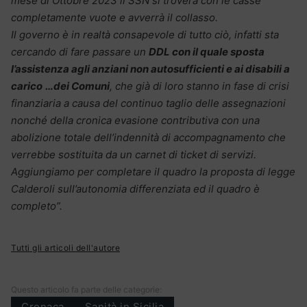
mese di Ottobre 2023 il SSN si troverà con le casse
completamente vuote e avverrà il collasso.
Il governo è in realtà consapevole di tutto ciò, infatti sta
cercando di fare passare un
DDL con il quale sposta
l’assistenza agli anziani non autosufficienti e ai disabili a
carico
…dei Comuni
, che già di loro stanno in fase di crisi
finanziaria a causa del continuo taglio delle assegnazioni
nonché della cronica evasione contributiva con una
abolizione totale dell’indennità di accompagnamento che
verrebbe sostituita da un carnet di ticket di servizi.
Aggiungiamo per completare il quadro la proposta di legge
Calderoli sull’autonomia differenziata ed il quadro è
completo”.
Tutti gli articoli dell'autore
Questo articolo fa parte delle categorie:
Cronaca
Sanità in Sicilia