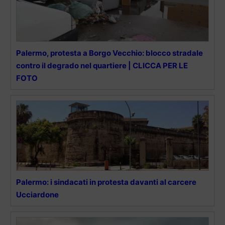
Palermo, protesta a Borgo Vecchio: blocco stradale
contro il degrado nel quartiere | CLICCA PER LE
FOTO
Palermo: i sindacati in protesta davanti al carcere
Ucciardone