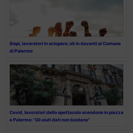
Sispi, lavoratori in sciopero: sit in davanti al Comune
di Palermo
Covid, lavoratori dello spettacolo scendono in piazza
a Palermo: “Gli aiuti dati non bastano”