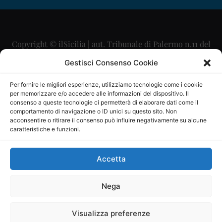
Copyright © ilSicilia | aut. Tribunale di Palermo n.11 del
29/09/2015
Gestisci Consenso Cookie
Editore: Mercurio Comunicazione Soc. Coop. A.R.L.
Per fornire le migliori esperienze, utilizziamo tecnologie come i cookie
per memorizzare e/o accedere alle informazioni del dispositivo. Il
Direttore Editoriale: Maurizio Scaglione
consenso a queste tecnologie ci permetterà di elaborare dati come il
comportamento di navigazione o ID unici su questo sito. Non
Direttore Responsabile: Maria Calabrese
acconsentire o ritirare il consenso può influire negativamente su alcune
caratteristiche e funzioni.
p.zza Sant’Oliva, 9 – 90141 – Palermo – 091335557
P.IVA: 06334930820
Accetta
Mercurio Comunicazione Società Cooperativa a r.l. è
iscritta al Registro degli Operatori di Comunicazione al
Nega
numero 26988
Visualizza preferenze
Sito gestito da
La Digitale srl
–
info@ladigitale.it