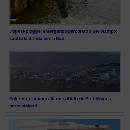
Dopo le piogge, emergenza percolato a Bellolampo:
scatta la diffida per la Rap
Palermo, è ancora allarme rifiuti e in Prefettura si
corre ai ripari