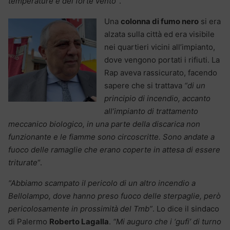
temperature e del forte vento”
.
Una
colonna di fumo nero
si era
alzata sulla città ed era visibile
nei quartieri vicini all’impianto,
dove vengono portati i rifiuti. La
Rap aveva rassicurato, facendo
sapere che si trattava
“di un
principio di incendio, accanto
all’impianto di trattamento
meccanico biologico, in una parte della discarica non
funzionante e le fiamme sono circoscritte. Sono andate a
fuoco delle ramaglie che erano coperte in attesa di essere
triturate
“.
“Abbiamo scampato il pericolo di un altro incendio a
Bellolampo, dove hanno preso fuoco delle sterpaglie, però
pericolosamente in prossimità del Tmb”
. Lo dice il sindaco
di Palermo
Roberto Lagalla
.
“Mi auguro che i ‘gufi’ di turno