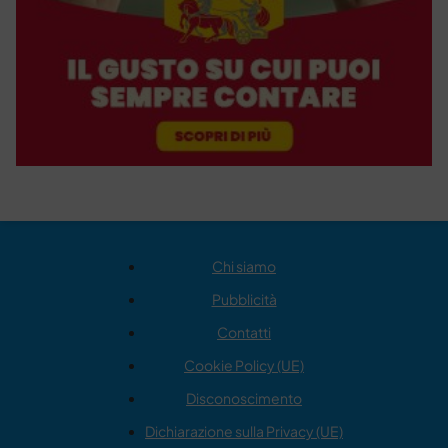
Chi siamo
Pubblicità
Contatti
Cookie Policy (UE)
Disconoscimento
Dichiarazione sulla Privacy (UE)