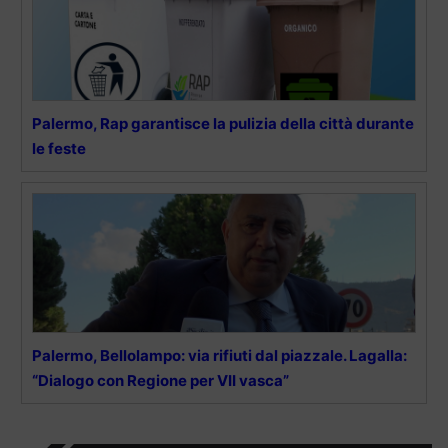
Palermo, Rap garantisce la pulizia della città durante
le feste
Palermo, Bellolampo: via rifiuti dal piazzale. Lagalla:
“Dialogo con Regione per VII vasca”