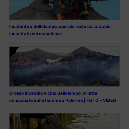
Incidente a Bellolampo: operaio resta col braccio
incastrato nei macchinari
Grosso incendio vicino Bellolampo: villette
minacciate dalle fiamme a Palermo | FOTO – VIDEO