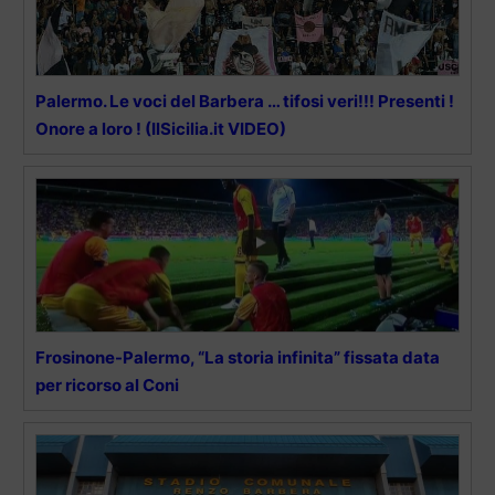
Palermo. Le voci del Barbera … tifosi veri!!! Presenti !
Onore a loro ! (IlSicilia.it VIDEO)
Frosinone-Palermo, “La storia infinita” fissata data
per ricorso al Coni