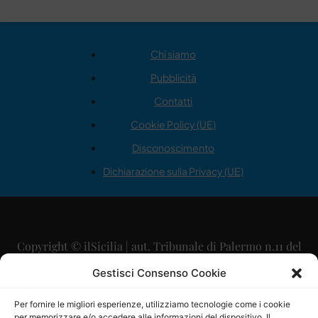
Chi siamo
Pubblicità
Contatti
Cookie Policy (UE)
Disconoscimento
Dichiarazione sulla Privacy (UE)
Copyright © ilSicilia | aut. Tribunale di Palermo n.11 del
29/09/2015
Gestisci Consenso Cookie
Editore: Mercurio Comunicazione Soc. Coop. A.R.L.
Per fornire le migliori esperienze, utilizziamo tecnologie come i cookie
per memorizzare e/o accedere alle informazioni del dispositivo. Il