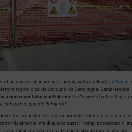
rebbe essere ‘abbandonato’, questa volta quello di
via Roma,
t
collettore fognario da via Cavour a via Bentivegna. Sembrerebbe,
ociazione comitati civici Palermo
che “
i lavori da oltre 15 giorni
 ci chiediamo, quando finiranno?
“.
dovrebbero concludersi entro i primi di settembre, o almeno co
detto inizialmente, ma di questo passo, i tempi potrebbero dilata
 i palermitani non è una novità, basta farsi un giro in città per