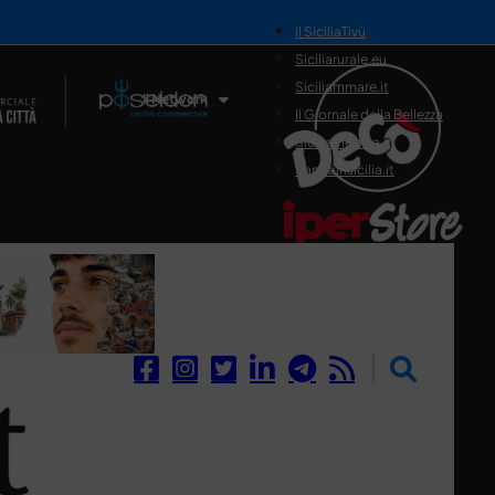
il SiciliaTivù
Siciliarurale.eu
Siciliammare.it
Il Network
Il Giornale della Bellezza
Siciliamedica.it
Sanitainsicilia.it