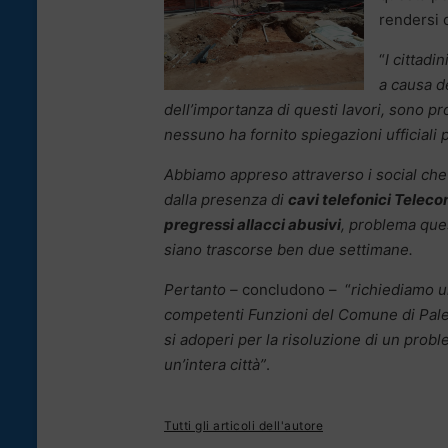
rendersi c
“
I cittadin
a causa d
dell’importanza di questi lavori, sono pr
nessuno ha fornito spiegazioni ufficiali p
Abbiamo appreso attraverso i social che s
dalla presenza di
cavi telefonici Telec
pregressi allacci abusivi
, problema que
siano trascorse ben due settimane.
Pertanto –
concludono – “
richiediamo u
competenti Funzioni del Comune di Paler
si adoperi per la risoluzione di un pro
un’intera città”
.
Tutti gli articoli dell'autore