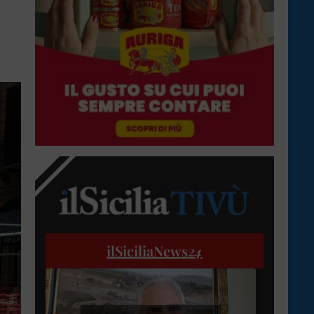
ilSiciliaNews
24