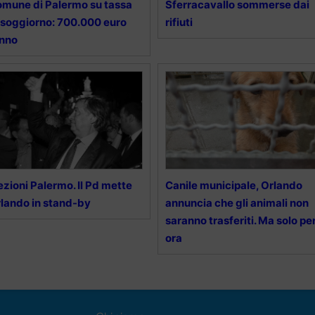
mune di Palermo su tassa
Sferracavallo sommerse dai
 soggiorno: 700.000 euro
rifiuti
anno
ezioni Palermo. Il Pd mette
Canile municipale, Orlando
lando in stand-by
annuncia che gli animali non
saranno trasferiti. Ma solo pe
ora