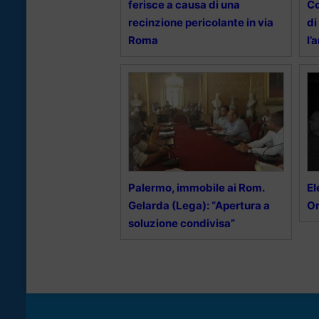
ferisce a causa di una
Co
recinzione pericolante in via
di
Roma
l’
Palermo, immobile ai Rom.
El
Gelarda (Lega): “Apertura a
Or
soluzione condivisa”