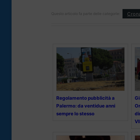
Cron
Questo articolo fa parte delle categorie:
Regolamento pubblicità a
Gi
Palermo: da ventidue anni
Or
sempre lo stesso
di
V