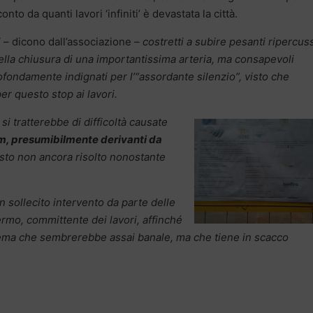
onto da quanti lavori ‘infiniti’ è devastata la città.
i
– dicono dall’associazione –
costretti a subire pesanti ripercus
ella chiusura di una importantissima arteria, ma consapevoli
ofondamente indignati per l’“assordante silenzio”, visto che
er questo stop ai lavori.
i tratterebbe di difficoltà causate
om, presumibilmente derivanti da
sto non ancora risolto nonostante
n sollecito intervento da parte delle
mo, committente dei lavori, affinché
blema che sembrerebbe assai banale, ma che tiene in scacco