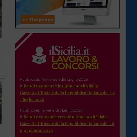
-
Pubblicazione: mercoledì 8 Luglio 2026
Bandi e concorsi: le ultime novità dalla
Gazzetta Ufficiale della Repubblica Italiana del 3 e
7 luglio 2026
Pubblicazione: venerdì 3 Luglio 2026
Bandi e concorsi: ecco le ultime novità dalla
Gazzetta Ufficiale della Repubblica Italiana del 26
e 30 giugno 2026