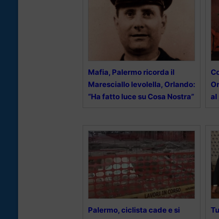
Mafia, Palermo ricorda il
Co
Maresciallo Ievolella, Orlando:
Or
“Ha fatto luce su Cosa Nostra”
al
Palermo, ciclista cade e si
Tu