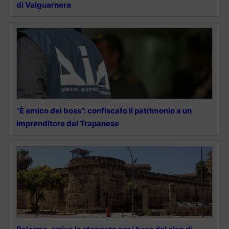
di Valguarnera
“È amico dei boss”: confiscato il patrimonio a un
imprenditore del Trapanese