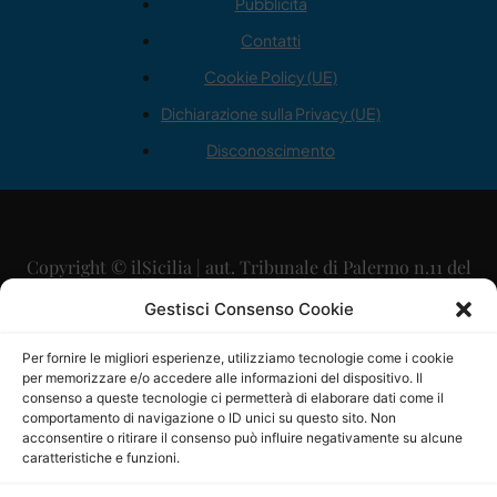
Pubblicità
Contatti
Cookie Policy (UE)
Dichiarazione sulla Privacy (UE)
Disconoscimento
Copyright © ilSicilia | aut. Tribunale di Palermo n.11 del
29/09/2015
Gestisci Consenso Cookie
Editore: Mercurio Comunicazione Soc. Coop. A.R.L.
Per fornire le migliori esperienze, utilizziamo tecnologie come i cookie
per memorizzare e/o accedere alle informazioni del dispositivo. Il
Direttore Editoriale: Maurizio Scaglione
consenso a queste tecnologie ci permetterà di elaborare dati come il
comportamento di navigazione o ID unici su questo sito. Non
Direttore Responsabile: Maria Calabrese
acconsentire o ritirare il consenso può influire negativamente su alcune
caratteristiche e funzioni.
p.zza Sant’Oliva, 9 – 90141 – Palermo – 091335557