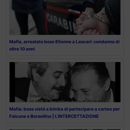
Mafia, arrestato boss 85enne a Lascari: condanna di
oltre 10 anni
Mafia: boss vietò a bimba di partecipare a corteo per
Falcone e Borsellino | L’INTERCETTAZIONE