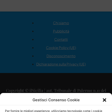
Chi siamo
Pubblicità
Contatti
Cookie Policy (UE)
Disconoscimento
Dichiarazione sulla Privacy (UE)
Copyright © ilSicilia | aut. Tribunale di Palermo n.11 del
29/09/2015
Gestisci Consenso Cookie
Editore: Mercurio Comunicazione Soc. Coop. A.R.L.
Per fornire le migliori esperienze, utilizziamo tecnologie come i cookie