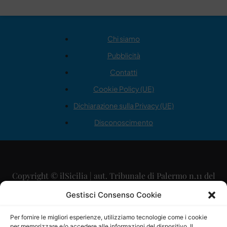
Chi siamo
Pubblicità
Contatti
Cookie Policy (UE)
Dichiarazione sulla Privacy (UE)
Disconoscimento
Copyright © ilSicilia | aut. Tribunale di Palermo n.11 del
29/09/2015
Gestisci Consenso Cookie
Editore: Mercurio Comunicazione Soc. Coop. A.R.L.
Per fornire le migliori esperienze, utilizziamo tecnologie come i cookie
per memorizzare e/o accedere alle informazioni del dispositivo. Il