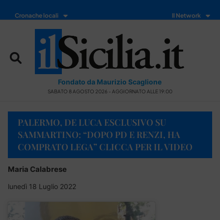
Cronache locali
Il Network
Fondato da Maurizio Scaglione
SABATO 8 AGOSTO 2026 - AGGIORNATO ALLE 19:00
PALERMO, DE LUCA ESCLUSIVO SU
SAMMARTINO: “DOPO PD E RENZI, HA
COMPRATO LEGA” CLICCA PER IL VIDEO
Maria Calabrese
lunedì 18 Luglio 2022