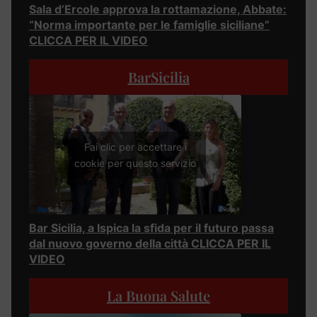
Sala d’Ercole approva la rottamazione, Abbate:
“Norma importante per le famiglie siciliane”
CLICCA PER IL VIDEO
BarSicilia
Fai clic per accettare i
cookie per questo servizio
Bar Sicilia, a Ispica la sfida per il futuro passa
dal nuovo governo della città CLICCA PER IL
VIDEO
La Buona Salute