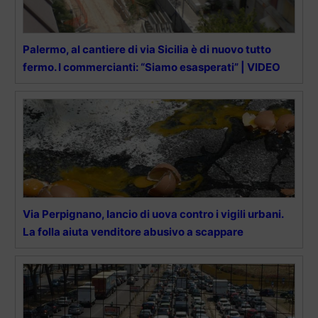
Palermo, al cantiere di via Sicilia è di nuovo tutto
fermo. I commercianti: “Siamo esasperati” | VIDEO
Via Perpignano, lancio di uova contro i vigili urbani.
La folla aiuta venditore abusivo a scappare