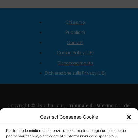
Chi siamo
Pubblicità
Contatti
Cookie Policy (UE)
Disconoscimento
Dichiarazione sulla Privacy (UE)
Copyright © ilSicilia | aut. Tribunale di Palermo n.11 del
29/09/2015
Gestisci Consenso Cookie
Editore: Mercurio Comunicazione Soc. Coop. A.R.L.
Per fornire le migliori esperienze, utilizziamo tecnologie come i cookie
per memorizzare e/o accedere alle informazioni del dispositivo. Il